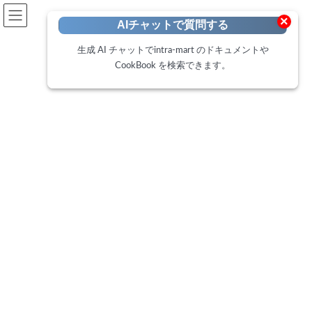
開発者向けポータル
×
AIチャットで質問する
Developer Portal
生成 AI チャットでintra-mart のドキュメントや
CookBook を検索できます。
ローコードユースケース - タス
クボードアプリ
トップページ
ローコードポータル
ローコードユースケース - タスクボードアプリ
ユースケース入門 - 開発編 -
ユースケース入門 - 開発編 -
2024年11月29日