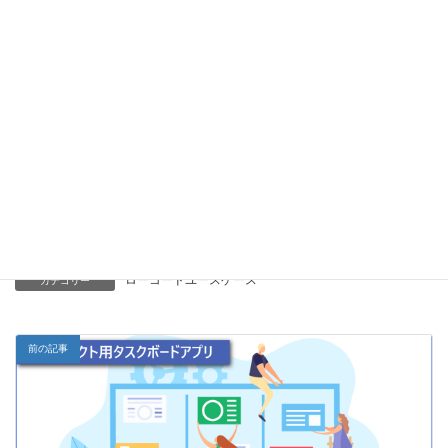
ここまでの手順でタスクボードアプリの作成に必要な準備が整い
ました。e-learningやチュートリアルガイドでは、あらかじめIDや
名称が指定されていましたが、今回のように新規でアプリを作成
する場合は、適切でわかりやすい命名が求められます。命名ルー
ルについては「
intra-mart Low-Code HANDBOOK
」にも記載され
ていますので、ぜひ参考にしてください。
次の開発編では、Accel Studioを使用して、実際にアプリケーショ
ンの作成を進めていきます。
ローコードユースケース
カテゴリー
前の記事