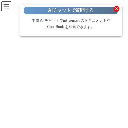
開発者向けポータル
×
AIチャットで質問する
Developer Portal
生成 AI チャットでintra-mart のドキュメントや
CookBook を検索できます。
ローコードユースケース - タス
クボードアプリ
トップページ
ローコードポータル
ローコードユースケース - タスクボードアプリ
ユースケース入門 - 企画編 -
ユースケース入門 - 企画編 -
2024年11月29日