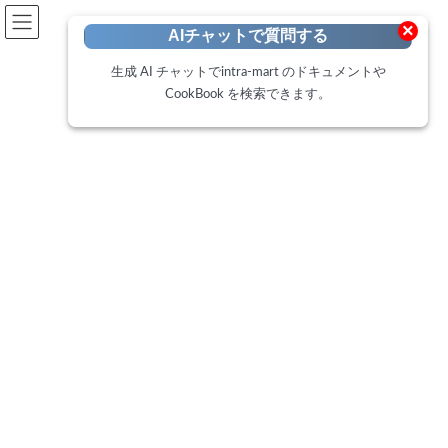
開発者向けポータル
×
AIチャットで質問する
Developer Portal
生成 AI チャットでintra-mart のドキュメントや
CookBook を検索できます。
ローコードユースケース
トップページ
ローコードユースケースは、これからローコード開発を始める方
や取り組んだばかりの方を対象としています。企画・開発・成果
といった具体的なステップを通して、アプリケーション作成の基
本操作を学びながら、ローコード開発の一連の流れを体験できる
ように設計されています。まずは、簡単なプロジェクトに挑戦し
て、最初の一歩を踏み出してみましょう。