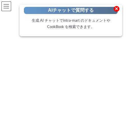
開発者向けポータル
×
AIチャットで質問する
Developer Portal
生成 AI チャットでintra-mart のドキュメントや
CookBook を検索できます。
CookBook
トップページ
Cookbook
ViewCreator の操作ログ機能で利用状況
CookBook
とパフォーマンスを把握する（2025
Autumn〜）
2026年6月5日
はじめに intra-mart Accel Platform の
ViewCreator には、操作内容をファイルに記録
する「操作ログ」機能があります。このログに
は、誰がいつどのデータ参照を実行したか、処
理にどれくらいの […]