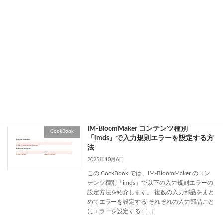
IM-Copilot画像生成アクションの活用：
CookBook
誰でも簡単に使える画像生成画面の構築
2025年10月9日
このCookBookでは、IM-Copilotの画像生成アク
ションとIM-BloomMakerを組み合わせて、実用
的なAI画像生成画面をローコードで構築する手
順を解説します。ユーザーがテキストでプロン
プトを入力し、ボタン […]
続きを読む
IM-BloomMaker コンテンツ種別
CookBook
「imds」で入力規則エラーを設定する方
法
2025年10月6日
この CookBook では、IM-BloomMaker のコン
テンツ種別「imds」で以下の入力規則エラーの
設定方法を紹介します。 複数の入力部品をまと
めてエラーを設定する それぞれの入力部品ごと
にエラーを設定する i […]