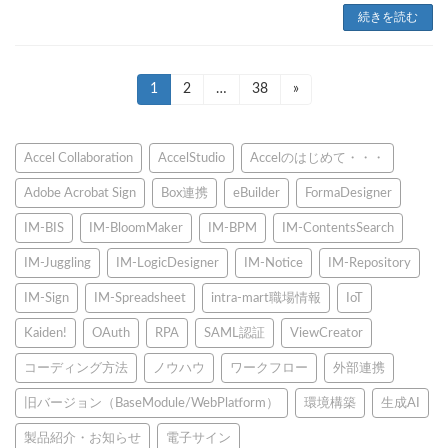
続きを読む
投
固
1
固
2
…
固
38
»
定
定
定
稿
ペ
ペ
ペ
ー
ー
ー
の
Accel Collaboration
AccelStudio
Accelのはじめて・・・
ジ
ジ
ジ
ペ
Adobe Acrobat Sign
Box連携
eBuilder
FormaDesigner
ー
IM-BIS
IM-BloomMaker
IM-BPM
IM-ContentsSearch
ジ
IM-Juggling
IM-LogicDesigner
IM-Notice
IM-Repository
送
IM-Sign
IM-Spreadsheet
intra-mart職場情報
IoT
り
Kaiden!
OAuth
RPA
SAML認証
ViewCreator
コーディング方法
ノウハウ
ワークフロー
外部連携
旧バージョン（BaseModule/WebPlatform）
環境構築
生成AI
製品紹介・お知らせ
電子サイン