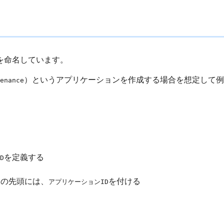
を命名しています。
）というアプリケーションを作成する場合を想定して例
enance
を定義する
D
Dの先頭には、
を付ける
アプリケーションID