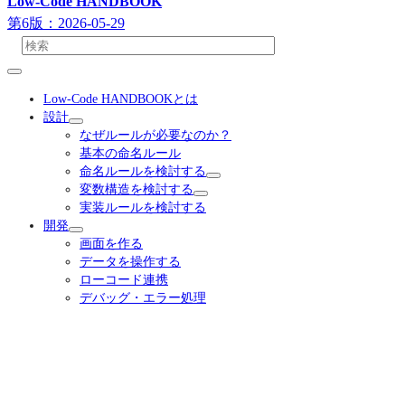
Low-Code HANDBOOK
第6版：2026-05-29
Low-Code HANDBOOKとは
設計
なぜルールが必要なのか？
基本の命名ルール
命名ルールを検討する
変数構造を検討する
実装ルールを検討する
開発
画面を作る
データを操作する
ローコード連携
デバッグ・エラー処理