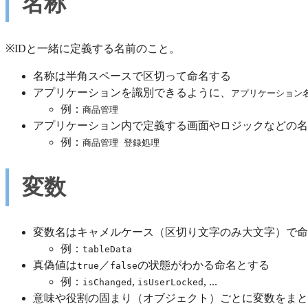
名称
※IDと一緒に定義する名前のこと。
名称は半角スペースで区切って命名する
アプリケーションを識別できるように、
アプリケーション
例：
商品管理
アプリケーション内で定義する画面やロジックなどの名
例：
商品管理 登録処理
変数
変数名はキャメルケース（区切り文字のみ大文字）で命
例：
tableData
真偽値は
／
の状態がわかる命名とする
true
false
例：
,
, ...
isChanged
isUserLocked
意味や役割の固まり（オブジェクト）ごとに変数をまと