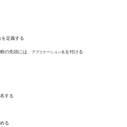
を定義する
名
称の先頭には、
を付ける
アプリケーション名
名する
める