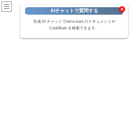
開発者向けポータル
×
AIチャットで質問する
Developer Portal
生成 AI チャットでintra-mart のドキュメントや
CookBook を検索できます。
IM-LogicDesigner
トップページ
ローコードポータル
IM-LogicDesigner
特定の条件を満たすロジックフローを作成したい
特定の条件を満たすロジックフ
ローを作成したい
最
2024年9月5日
2024年11月29日
終
更
新
日
時