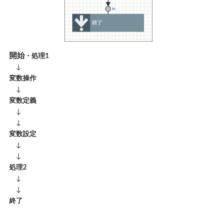
開始
・処理1
↓
変数操作
↓
変数定義
↓
↓
変数設定
↓
↓
処理2
↓
↓
終了