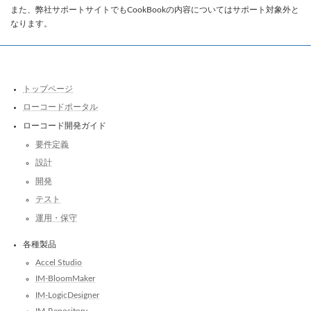
また、弊社サポートサイトでもCookBookの内容についてはサポート対象外と
なります。
トップページ
ローコードポータル
ローコード開発ガイド
要件定義
設計
開発
テスト
運用・保守
各種製品
Accel Studio
IM-BloomMaker
IM-LogicDesigner