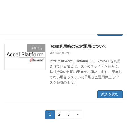
化についてご紹介させて頂きます。 （高松商店
をご存知ない方は、こちらの記事をご覧くださ
い！） 高松商店の近況 前回の記事から1年経っ
て […]
続きを読む
Resin利用時の安定運用について
開発Blog
2018年6月12日
intra-mart Accel Platformにて、Resin4.0を利用
されている場合は、以下のスライドを参考に、
弊社推奨の対応の実施をお願いします。 実施し
てない場合 システムの予期せぬ運用停止 ディ
スク領域の圧 […]
続きを読む
投
固
1
固
2
固
3
»
定
定
定
稿
ペ
ペ
ペ