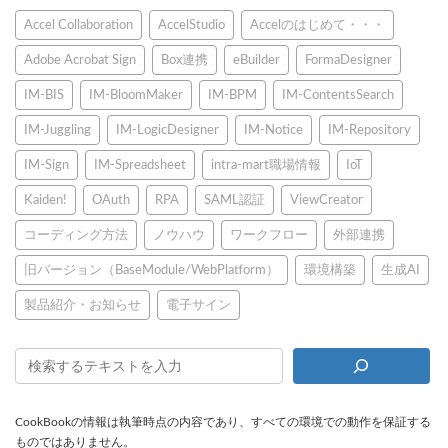
ー
ー
ー
の
Accel Collaboration
AccelStudio
Accelのはじめて・・・
ジ
ジ
ジ
ペ
Adobe Acrobat Sign
Box連携
eBuilder
FormaDesigner
ー
IM-BIS
IM-BloomMaker
IM-BPM
IM-ContentsSearch
ジ
IM-Juggling
IM-LogicDesigner
IM-Notice
IM-Repository
送
IM-Sign
IM-Spreadsheet
intra-mart職場情報
IoT
り
Kaiden!
OAuth
RPA
SAML認証
ViewCreator
コーディング方法
ノウハウ
ワークフロー
外部連携
旧バージョン（BaseModule/WebPlatform）
環境構築
生成AI
製品紹介・お知らせ
電子サイン
CookBookの情報は執筆時点の内容であり、すべての環境での動作を保証する
ものではありません。