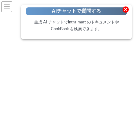
開発者向けポータル
×
AIチャットで質問する
Developer Portal
生成 AI チャットでintra-mart のドキュメントや
CookBook を検索できます。
CookBook
トップページ
プロダクトを成長させる生成系 AI のユ
開発Blog
ースケースを考えるワークショップ実施
レポート
2023年12月26日
こんにちは、開発本部 チーフテクニカルリード
の榎本です。 先日開催しました「intra-mart
Live 2023」はご参加頂けましたでしょうか?基
調講演では、intra-mart Accel Platformに生成A
[…]