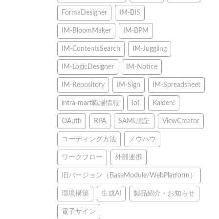
FormaDesigner
IM-BIS
IM-BloomMaker
IM-BPM
IM-ContentsSearch
IM-Juggling
IM-LogicDesigner
IM-Notice
IM-Repository
IM-Sign
IM-Spreadsheet
intra-mart職場情報
IoT
Kaiden!
OAuth
RPA
SAML認証
ViewCreator
コーディング方法
ノウハウ
ワークフロー
外部連携
旧バージョン（BaseModule/WebPlatform）
環境構築
生成AI
製品紹介・お知らせ
電子サイン