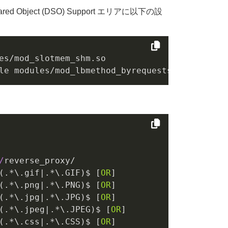
ed Object (DSO) Support エリアに以下の設
es/mod_slotmem_shm.so

/
(.*\.
gif
|.*\.
GIF
)$ [
OR
(.*\.
png
|.*\.
PNG
)$ [
OR
(.*\.
jpg
|.*\.
JPG
)$ [
OR
(.*\.
jpeg
|.*\.
JPEG
)$ [
OR
(.*\.
css
|.*\.
CSS
)$ [
OR