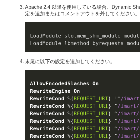
Apache 2.4 以降を使用している場合、Dynamic Shar
定を追加またはコメントアウトを外してください。
LoadModule slotmem_shm_module modul
末尾に以下の設定を追加してください。
AllowEncodedSlashes
On
RewriteEngine
On
RewriteCond
 %{
REQUEST_URI
} !^
/imart
RewriteCond
 %{
REQUEST_URI
} ^
/imart/
RewriteCond
 %{
REQUEST_URI
} ^
/imart/
RewriteCond
 %{
REQUEST_URI
} ^
/imart/
RewriteCond
 %{
REQUEST_URI
} ^
/imart/
RewriteCond
 %{
REQUEST_URI
} ^
/imart/