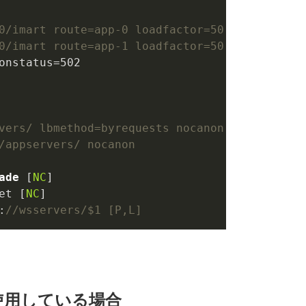
0/imart route=app-0 loadfactor=50
0/imart route=app-1 loadfactor=50
onstatus=
502
vers/ lbmethod=byrequests nocanon stickysessi
/appservers/ nocanon
ade
 [
NC
et [
NC
:
//wsservers/$1 [P,L]
IIS) を使用している場合