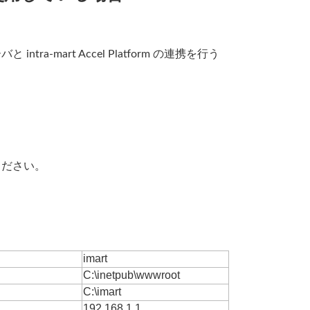
a-mart Accel Platform の連携を行う
ください。
。
imart
C:\inetpub\wwwroot
C:\imart
192.168.1.1