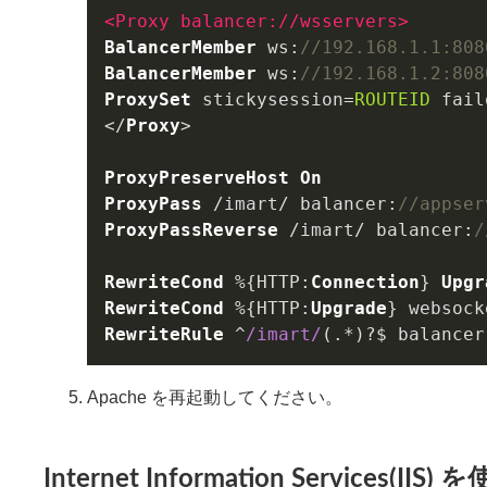
<
Proxy
balancer:
//
wsservers
>
BalancerMember
ws
:
//192.168.1.1:808
BalancerMember
ws
:
//192.168.1.2:808
ProxySet
 stickysession=
ROUTEID
 fail
</
Proxy
> 

ProxyPreserveHost
On
ProxyPass
 /imart/ 
balancer
:
//appser
ProxyPassReverse
 /imart/ 
balancer
:
/
RewriteCond
 %{
HTTP
:
Connection
} 
Upgr
RewriteCond
 %{
HTTP
:
Upgrade
} websock
RewriteRule
 ^
/imart/
(.*)?$ 
balancer
Apache を再起動してください。
Internet Information Services(