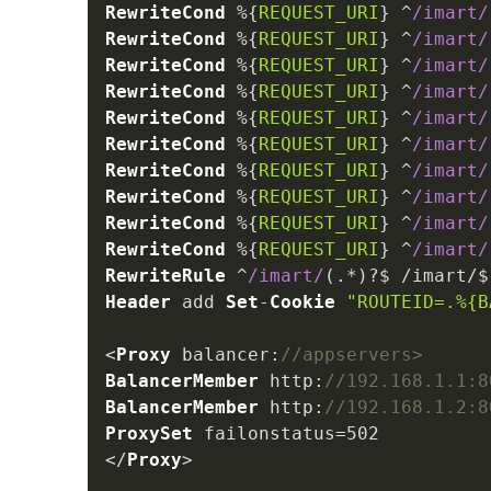
RewriteCond
 %{
REQUEST_URI
} ^
/imart/
RewriteCond
 %{
REQUEST_URI
} ^
/imart/
RewriteCond
 %{
REQUEST_URI
} ^
/imart/
RewriteCond
 %{
REQUEST_URI
} ^
/imart/
RewriteCond
 %{
REQUEST_URI
} ^
/imart/
RewriteCond
 %{
REQUEST_URI
} ^
/imart/
RewriteCond
 %{
REQUEST_URI
} ^
/imart/
RewriteCond
 %{
REQUEST_URI
} ^
/imart/
RewriteCond
 %{
REQUEST_URI
} ^
/imart/
RewriteCond
 %{
REQUEST_URI
} ^
/imart/
RewriteRule
 ^
/imart/
Header
 add 
Set
-
Cookie
"ROUTEID=.%{B
<
Proxy
balancer
:
//appservers> 
BalancerMember
http
:
//192.168.1.1:8
BalancerMember
http
:
//192.168.1.2:8
ProxySet
 failonstatus=
502
</
Proxy
> 
