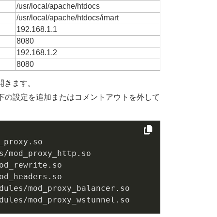
/usr/local/apache/htdocs
/usr/local/apache/htdocs/imart
192.168.1.1
8080
192.168.1.2
8080
ルを開きます。
ort エリアに以下の設定を追加またはコメントアウトを外して
proxy.so

s/mod_proxy_http.so

od_rewrite.so

od_headers.so

dules/mod_proxy_balancer.so
