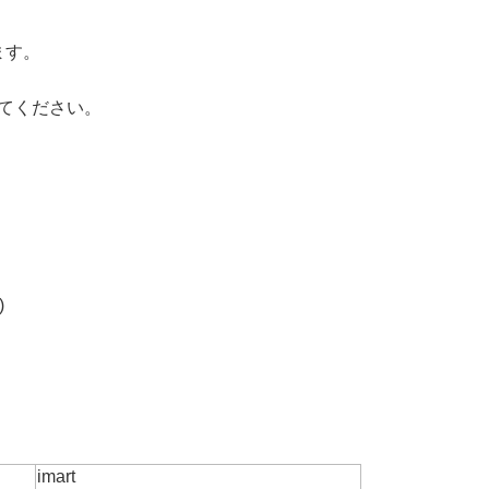
ます。
してください。
)
。
imart