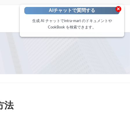
×
AIチャットで質問する
生成 AI チャットでintra-mart のドキュメントや
CookBook を検索できます。
方法