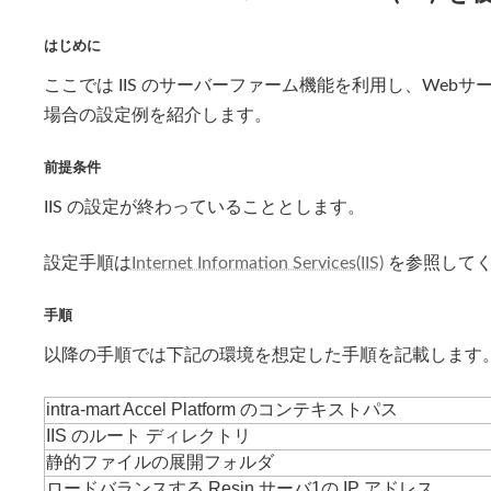
はじめに
ここでは
IIS
のサーバーファーム機能を利用し、Webサーバと intr
場合の設定例を紹介します。
前提条件
IIS
の設定が終わっていることとします。
設定手順は
Internet Information Services(IIS)
を参照して
手順
以降の手順では下記の環境を想定した手順を記載します
intra-mart Accel Platform のコンテキストパス
IIS
のルート ディレクトリ
静的ファイルの展開フォルダ
ロードバランスする Resin サーバ1の IP アドレス