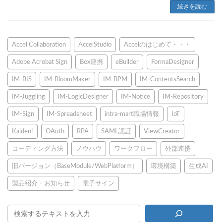
続きを読む
Accel Collaboration
AccelStudio
Accelのはじめて・・・
Adobe Acrobat Sign
Box連携
eBuilder
FormaDesigner
IM-BIS
IM-BloomMaker
IM-BPM
IM-ContentsSearch
IM-Juggling
IM-LogicDesigner
IM-Notice
IM-Repository
IM-Sign
IM-Spreadsheet
intra-mart職場情報
IoT
Kaiden!
OAuth
RPA
SAML認証
ViewCreator
コーディング方法
ノウハウ
ワークフロー
外部連携
旧バージョン（BaseModule/WebPlatform）
環境構築
生成AI
製品紹介・お知らせ
電子サイン