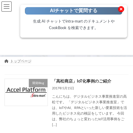
開発者向けポータル
×
AIチャットで質問する
Developer Portal
生成 AI チャットでintra-mart のドキュメントや
CookBook を検索できます。
CookBook
トップページ
「高松商店」IoT化事例のご紹介
開発Blog
2017年5月15日
こんにちは、デジタルビジネス事業推進室の高
松です。 「デジタルビジネス事業推進室」で
は、IoTやAI、RPAといった新しい要素技術を活
用したビジネス化の検証をしています。 今回
は、弊社のちょっと変わったIoT活用事例をご
[…]