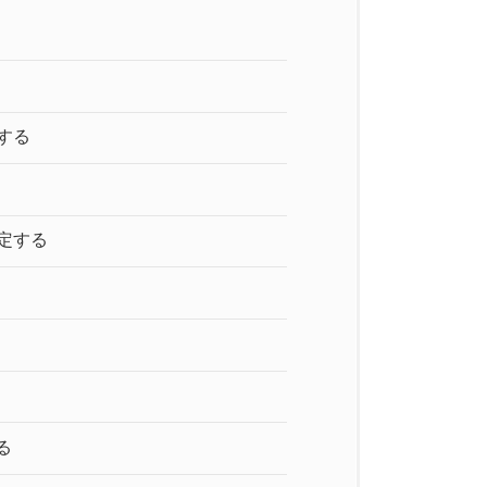
力する
設定する
る