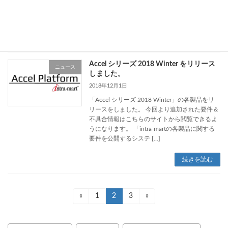
なります。 「intra-mart 要件情報公開サイト
（https:// […]
続きを読む
Accel シリーズ 2018 Winter をリリース
ニュース
しました。
2018年12月1日
「Accel シリーズ 2018 Winter」の各製品をリ
リースをしました。 今回より追加された要件＆
不具合情報はこちらのサイトから閲覧できるよ
うになります。 「intra-martの各製品に関する
要件を公開するシステ […]
続きを読む
投
«
固
1
固
2
固
3
»
定
定
定
稿
ペ
ペ
ペ
ー
ー
ー