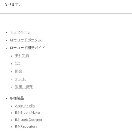
なります。
トップページ
ローコードポータル
ローコード開発ガイド
要件定義
設計
開発
テスト
運用・保守
各種製品
Accel Studio
IM-BloomMaker
IM-LogicDesigner
IM-Repository