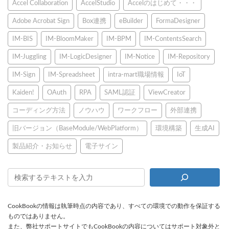
の
Accel Collaboration
AccelStudio
Accelのはじめて・・・
ジ
ジ
ジ
ペ
Adobe Acrobat Sign
Box連携
eBuilder
FormaDesigner
ー
IM-BIS
IM-BloomMaker
IM-BPM
IM-ContentsSearch
ジ
IM-Juggling
IM-LogicDesigner
IM-Notice
IM-Repository
送
IM-Sign
IM-Spreadsheet
intra-mart職場情報
IoT
り
Kaiden!
OAuth
RPA
SAML認証
ViewCreator
コーディング方法
ノウハウ
ワークフロー
外部連携
旧バージョン（BaseModule/WebPlatform）
環境構築
生成AI
製品紹介・お知らせ
電子サイン
CookBookの情報は執筆時点の内容であり、すべての環境での動作を保証する
ものではありません。
また、弊社サポートサイトでもCookBookの内容についてはサポート対象外と