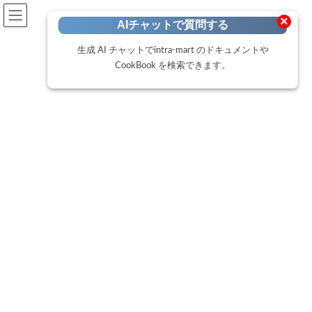
開発者向けポータル
×
AIチャットで質問する
Developer Portal
生成 AI チャットでintra-mart のドキュメントや
CookBook を検索できます。
CookBook
トップページ
Microsoft Internet Explorer 11 のサポー
ニュース
ト終了に伴う intra-mart 製品の対応方針
について
2021年6月15日
Microsoft Internet Explorer 11 のサポート終了
に伴う intra-mart 製品の対応方針について下記
URL に掲載しております。 詳細は 下記FAQ を
ご確認ください。 https:// […]