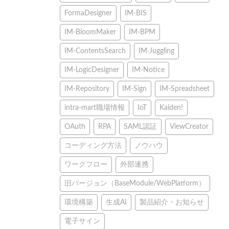
FormaDesigner
IM-BIS
IM-BloomMaker
IM-BPM
IM-ContentsSearch
IM-Juggling
IM-LogicDesigner
IM-Notice
IM-Repository
IM-Sign
IM-Spreadsheet
intra-mart職場情報
IoT
Kaiden!
OAuth
RPA
SAML認証
ViewCreator
コーディング方法
ノウハウ
ワークフロー
外部連携
旧バージョン（BaseModule/WebPlatform）
環境構築
生成AI
製品紹介・お知らせ
電子サイン