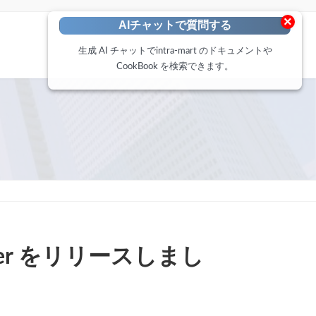
×
AIチャットで質問する
生成 AI チャットでintra-mart のドキュメントや
CookBook を検索できます。
mmer をリリースしまし