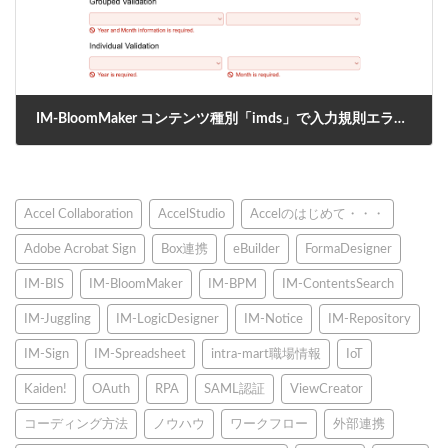
IM-BloomMaker コンテンツ種別「imds」で入力規則エラーを設定する方法
2025年10月6日
Accel Collaboration
AccelStudio
Accelのはじめて・・・
Adobe Acrobat Sign
Box連携
eBuilder
FormaDesigner
IM-BIS
IM-BloomMaker
IM-BPM
IM-ContentsSearch
IM-Juggling
IM-LogicDesigner
IM-Notice
IM-Repository
IM-Sign
IM-Spreadsheet
intra-mart職場情報
IoT
Kaiden!
OAuth
RPA
SAML認証
ViewCreator
コーディング方法
ノウハウ
ワークフロー
外部連携