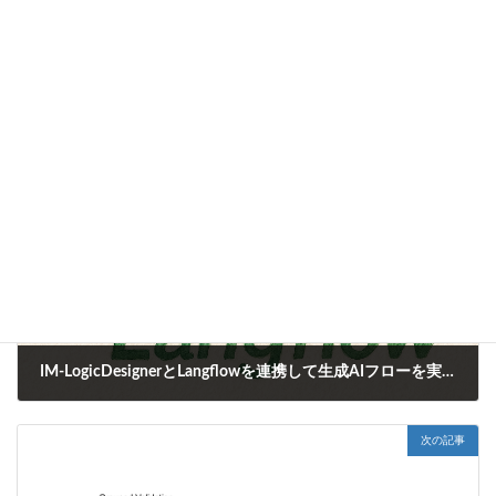
CookBook
カテゴリー
IM-BloomMaker
タグ
前の記事
IM-LogicDesignerとLangflowを連携して生成AIフローを実行する
2025年10月3日
次の記事