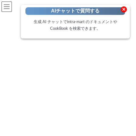
開発者向けポータル
×
AIチャットで質問する
Developer Portal
生成 AI チャットでintra-mart のドキュメントや
CookBook を検索できます。
CookBook
トップページ
Cookbook
IM-BloomMaker 日付入力（カレンダー）エレメントのご紹介
IM-BloomMaker 日付入力（カレ
ンダー）エレメントのご紹介
最
2025年10月6日
2025年10月6日
終
更
この CookBook では、2025 Autumn でリリースされた「日付入力
新
日
（カレンダー）」エレメントの基本的な操作方法、既存の Bulma
時