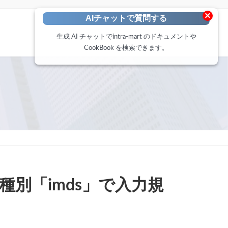
×
AIチャットで質問する
生成 AI チャットでintra-mart のドキュメントや
CookBook を検索できます。
ンツ種別「imds」で入力規