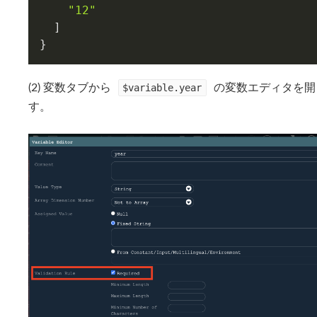
"12"
  ]

(2) 変数タブから
$variable.year
の変数エディタを開
す。