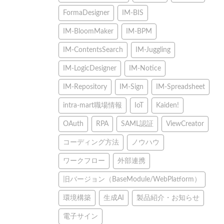
FormaDesigner
IM-BIS
IM-BloomMaker
IM-BPM
IM-ContentsSearch
IM-Juggling
IM-LogicDesigner
IM-Notice
IM-Repository
IM-Sign
IM-Spreadsheet
intra-mart職場情報
IoT
Kaiden!
OAuth
RPA
SAML認証
ViewCreator
コーディング方法
ノウハウ
ワークフロー
外部連携
旧バージョン（BaseModule/WebPlatform）
環境構築
生成AI
製品紹介・お知らせ
電子サイン