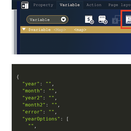
{

"year"
: 
""
,

"month"
: 
""
,

"year2"
: 
""
,

"month2"
: 
""
,

"error"
: 
""
,

"yearOptions"
: [

""
,
