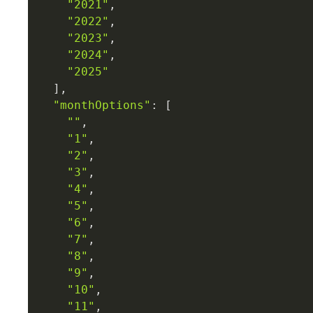
"2021"
,

"2022"
,

"2023"
,

"2024"
,

"2025"
  ],

"monthOptions"
: [

""
,

"1"
,

"2"
,

"3"
,

"4"
,

"5"
,

"6"
,

"7"
,

"8"
,

"9"
,

"10"
,

"11"
,
