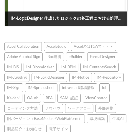
IM-LogicDesigner 作成したロジックの各工程における処理時間の算出方法
2025年4月3日
Accel Collaboration
AccelStudio
Accelのはじめて・・・
Adobe Acrobat Sign
Box連携
eBuilder
FormaDesigner
IM-BIS
IM-BloomMaker
IM-BPM
IM-ContentsSearch
IM-Juggling
IM-LogicDesigner
IM-Notice
IM-Repository
IM-Sign
IM-Spreadsheet
intra-mart職場情報
IoT
Kaiden!
OAuth
RPA
SAML認証
ViewCreator
コーディング方法
ノウハウ
ワークフロー
外部連携
旧バージョン（BaseModule/WebPlatform）
環境構築
生成AI
製品紹介・お知らせ
電子サイン