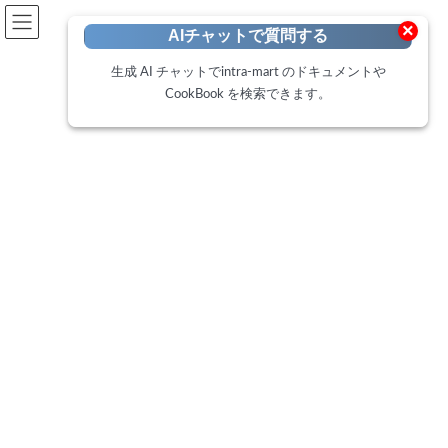
開発者向けポータル
×
AIチャットで質問する
Developer Portal
生成 AI チャットでintra-mart のドキュメントや
CookBook を検索できます。
CookBook
トップページ
Cookbook
IM-BloomMaker 使用可能なコンテンツ種別を制限する方法
IM-BloomMaker 使用可能なコン
テンツ種別を制限する方法
最
2025年4月2日
2025年4月2日
終
更
この CookBook では、IM-BloomMaker で使用できるコンテンツ種
新
日
別を制限する方法をご紹介します。
時