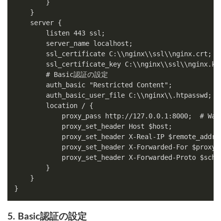
        }

    }

    server {

        listen 443 ssl;

        server_name localhost;

        ssl_certificate C:\\nginx\\ssl\\nginx.crt;

        ssl_certificate_key C:\\nginx\\ssl\\nginx.key
        # Basic認証の設定

        auth_basic "Restricted Content";

        auth_basic_user_file C:\\nginx\\.htpasswd;

        location / {

            proxy_pass http://127.0.0.1:8000;  # W
            proxy_set_header Host $host;

            proxy_set_header X-Real-IP $remote_addr;

            proxy_set_header X-Forwarded-For $proxy_a
            proxy_set_header X-Forwarded-Proto $schem
        }

    }

5. Basic認証の設定