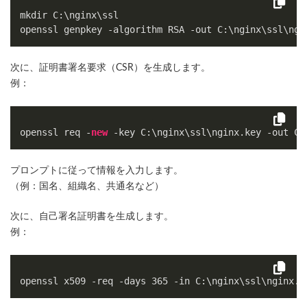
mkdir C:\nginx\ssl

次に、証明書署名要求（CSR）を生成します。
例：
openssl req -
new
 -key 
C
:\nginx\ssl\nginx.
key
 -out 
C
:
プロンプトに従って情報を入力します。
（例：国名、組織名、共通名など）
次に、自己署名証明書を生成します。
例：