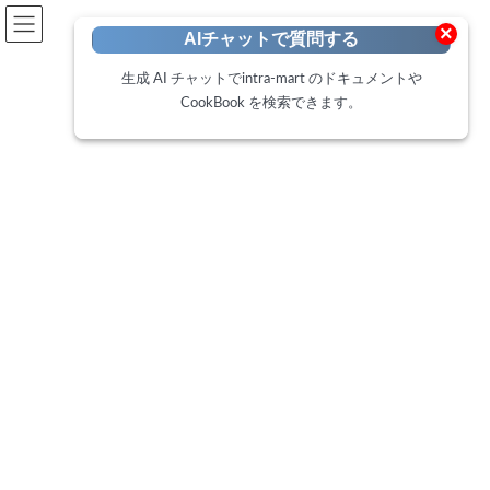
開発者向けポータル
×
AIチャットで質問する
Developer Portal
生成 AI チャットでintra-mart のドキュメントや
CookBook を検索できます。
CookBook
トップページ
Cookbook
IM-LogicDesigner（REST定義）を使用したオンプレRPAとの連携
IM-LogicDesigner（REST定義）
を使用したオンプレRPAとの連
携
最
2025年5月9日
2025年6月17日
終
更