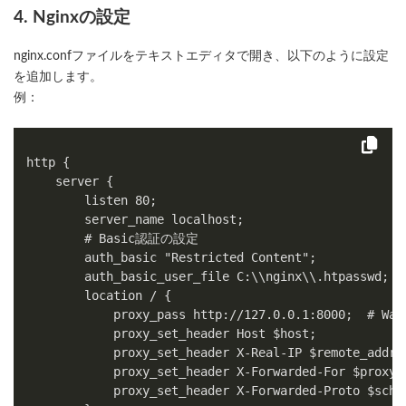
4. Nginxの設定
nginx.confファイルをテキストエディタで開き、以下のように設定
を追加します。
例：
http {

    server {

        listen 80;

        server_name localhost;

        # Basic認証の設定

        auth_basic "Restricted Content";

        auth_basic_user_file C:\\nginx\\.htpasswd;

        location / {

            proxy_pass http://127.0.0.1:8000;  # W
            proxy_set_header Host $host;

            proxy_set_header X-Real-IP $remote_addr;

            proxy_set_header X-Forwarded-For $proxy_a
            proxy_set_header X-Forwarded-Proto $schem