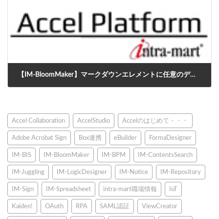
【IM-BloomMaker】マークダウンエレメントに任意のデザインを追加する方法
2024年10月10日
Accel Collaboration
AccelStudio
Accelのはじめて・・・
Adobe Acrobat Sign
Box連携
eBuilder
FormaDesigner
IM-BIS
IM-BloomMaker
IM-BPM
IM-ContentsSearch
IM-Juggling
IM-LogicDesigner
IM-Notice
IM-Repository
IM-Sign
IM-Spreadsheet
intra-mart職場情報
IoT
Kaiden!
OAuth
RPA
SAML認証
ViewCreator