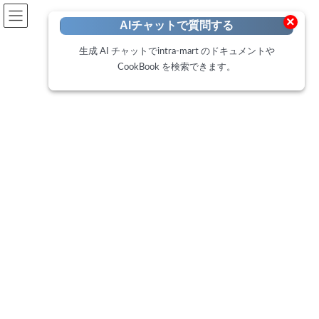
開発者向けポータル
×
AIチャットで質問する
Developer Portal
生成 AI チャットでintra-mart のドキュメントや
CookBook を検索できます。
CookBook
トップページ
Cookbook
IM-BloomMaker 入力規則エラーメッセージをカスタマイズする方法
IM-BloomMaker 入力規則エラー
メッセージをカスタマイズする
方法
最
2024年10月10日
2025年2月18日
終
更
このCookBookでは、「入力規則エラーメッセージ」エレメントに