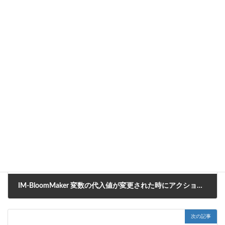
うまく動かない場合は、インポートファイルに含まれている
「im_cookbook_250205_final_version」のコンテンツを参考にして
ください。
CookBook
カテゴリー
IM-BloomMaker
タグ
前の記事
IM-BloomMaker 変数の代入値が変更された時にアクションを実行するサンプル
2024年10月10日
次の記事