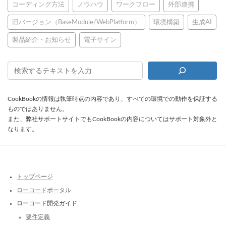
コーディング方法
ノウハウ
ワークフロー
外部連携
旧バージョン（BaseModule/WebPlatform）
環境構築
生成AI
製品紹介・お知らせ
電子サイン
CookBookの情報は執筆時点の内容であり、すべての環境での動作を保証する
ものではありません。
また、弊社サポートサイトでもCookBookの内容についてはサポート対象外と
なります。
トップページ
ローコードポータル
ローコード開発ガイド
要件定義