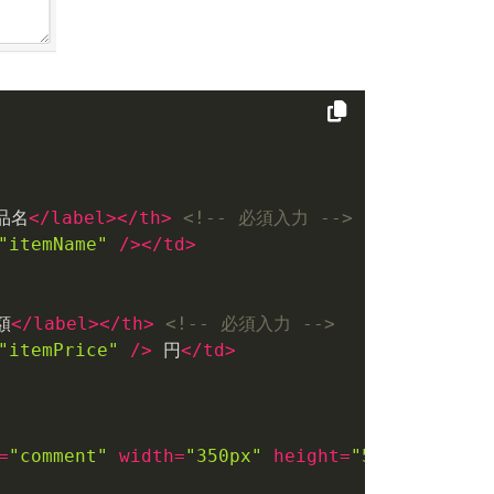
品名
</
label
>
</
th
>
<!-- 必須入力 -->
"itemName"
 />
</
td
>
額
</
label
>
</
th
>
<!-- 必須入力 -->
"itemPrice"
 />
 円
</
td
>
=
"comment"
width
=
"350px"
height
=
"50px"
 />
</
td