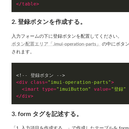
</
table
>
2. 登録ボタンを作成する。
入力フォームの下に登録ボタンを配置してください。
ボタン配置エリア「.imui-operation-parts」
の中にボタン
されます。
<
div
class
=
"imui-operation-parts"
>
<
imart
type
=
"imuiButton"
value
=
"登録"
</
div
>
3. form タグを記述する。
「1. 入力項目を作成する。」で作成したテーブルを for