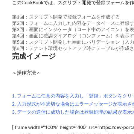
このCookBookでは、スクリプト開発で登録フォームを作
新
日
時
第1回：スクリプト開発で登録フォームを作成する
:
第2回：フォームに入力した内容をデータベースに登録
第3回：画面にインジケータ（ロード中のアイコン）を
第4回：画面に確認ダイアログ（コンファーム）を表示
第5回：スクリプト開発した画面にバリデーション（入
第6回：テナント環境セットアップ時にテーブルが作成
完成イメージ
＜操作方法＞
1. フォームに任意の内容を入力し「登録」ボタンをク
2. 入力形式が不適切な場合はエラーメッセージが表示さ
3. データの送信に成功した場合は登録処理の結果が表示
[iframe width="100%" height="400" src="https://dev-portal