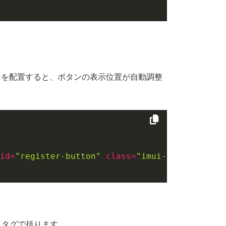
を配置すると、ボタンの表示位置が自動調整
id
=
"register-button"
class
=
"imui-large-butto
m タグで括ります。