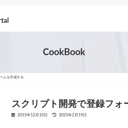
tal
CookBook
ームを作成する
スクリプト開発で登録フォ
最
2015年12月10日
2025年2月19日
終
更