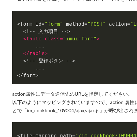
<form id=
"form"
 method=
"POST"
 action=
"i
  <!-- 入力項目 -->

<
table
class
=
"imui-form"
>
      ...

</
table
>
  <!-- 登録ボタン -->

      ...

</form>
action属性にデータ送信先のURLを指定してください。
以下のようにマッピングされていますので、action 属性に「/im
とで「im_cookbook_109004/ajax/ajax.js」が呼び出さ
<file-mapping path=
"/im_cookbook/109004