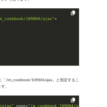
m_cookbook/109004/ajax"
>

_cookbook/109004/ajax」と指定するこ
れます。
/ajax"
 page=
"im_cookbook_109004/ajax/ajax"
 />