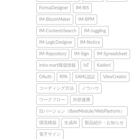
FormaDesigner
IM-BIS
IM-BloomMaker
IM-BPM
IM-ContentsSearch
IM-Juggling
IM-LogicDesigner
IM-Notice
IM-Repository
IM-Sign
IM-Spreadsheet
intra-mart職場情報
IoT
Kaiden!
OAuth
RPA
SAML認証
ViewCreator
コーディング方法
ノウハウ
ワークフロー
外部連携
旧バージョン（BaseModule/WebPlatform）
環境構築
生成AI
製品紹介・お知らせ
電子サイン