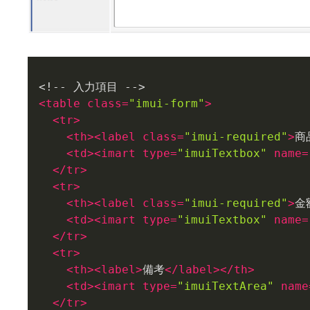
<
table
class
=
"imui-form"
>
<
tr
>
<
th
>
<
label
class
=
"imui-required"
>
商
<
td
>
<
imart
type
=
"imuiTextbox"
name
=
</
tr
>
<
tr
>
<
th
>
<
label
class
=
"imui-required"
>
金
<
td
>
<
imart
type
=
"imuiTextbox"
name
=
</
tr
>
<
tr
>
<
th
>
<
label
>
備考
</
label
>
</
th
>
<
td
>
<
imart
type
=
"imuiTextArea"
name
</
tr
>