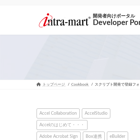
開発者向けポータル
Developer Por
トップページ
Cookbook
スクリプト開発で登録フォ
Accel Collaboration
AccelStudio
Accelのはじめて・・・
Adobe Acrobat Sign
Box連携
eBuilder