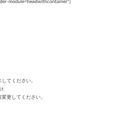
lder-module=headwithcontainer"]
スしてください。
it
宜変更してください。