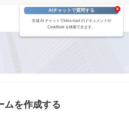
×
AIチャットで質問する
生成 AI チャットでintra-mart のドキュメントや
CookBook を検索できます。
ームを作成する