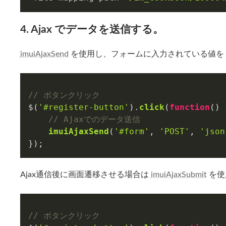
4. Ajax でデータを送信する。
imuiAjaxSend
を使用し、フォームに入力されている値を A
// ボタンクリック
$(
'#register-button'
).
click
(
function
(
) 
// Ajaxでのデータ送信
imuiAjaxSend
(
'#form'
, 
'POST'
, 
'json
});
Ajax通信後に画面遷移させる場合は
imuiAjaxSubmit
を使
// ボタンクリック