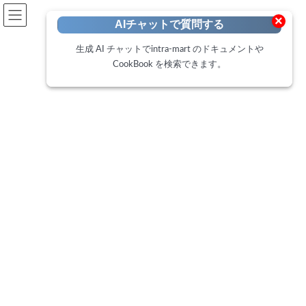
開発者向けポータル
×
AIチャットで質問する
Developer Portal
生成 AI チャットでintra-mart のドキュメントや
CookBook を検索できます。
ローコード開発ガイド - 開発
トップページ
ローコードポータル
ローコード開発ガイド - 開発
ローコードによる「開発」とは？ スムーズな進め方を解説
ローコードによる「開発」と
は？ スムーズな進め方を解説
最
2024年5月15日
2024年11月29日
終
更
新
日
時