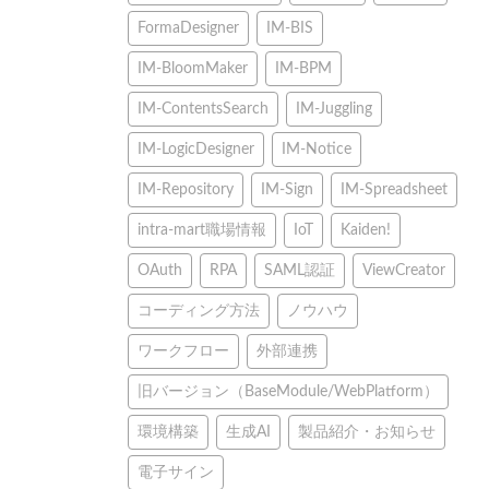
FormaDesigner
IM-BIS
IM-BloomMaker
IM-BPM
IM-ContentsSearch
IM-Juggling
IM-LogicDesigner
IM-Notice
IM-Repository
IM-Sign
IM-Spreadsheet
intra-mart職場情報
IoT
Kaiden!
OAuth
RPA
SAML認証
ViewCreator
コーディング方法
ノウハウ
ワークフロー
外部連携
旧バージョン（BaseModule/WebPlatform）
環境構築
生成AI
製品紹介・お知らせ
電子サイン