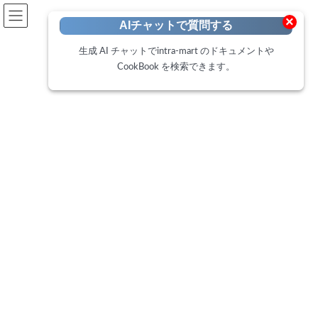
開発者向けポータル
×
AIチャットで質問する
Developer Portal
生成 AI チャットでintra-mart のドキュメントや
CookBook を検索できます。
CookBook
トップページ
Cookbook
Box連携モジュールの疑問解決！よくある質問ランキング
Box連携モジュールの疑問解決！
よくある質問ランキング
最
2025年4月7日
2025年4月7日
終
更
はじめに
新
日
時