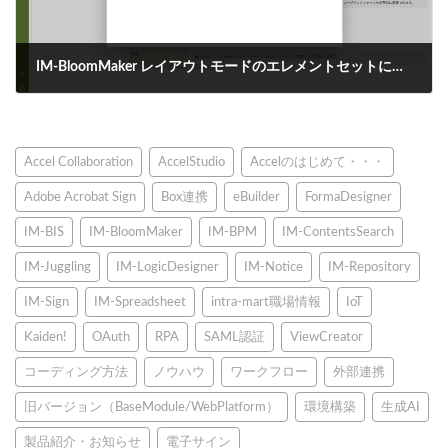
IM-BloomMaker レイアウトモードのエレメントセットに指定可能なアイコンを追加する方法
2025年4月8日
Accel Collaboration
AccelStudio
Accelのはじめて・・・
Adobe Acrobat Sign
Box連携
eBuilder
FormaDesigner
IM-BIS
IM-BloomMaker
IM-BPM
IM-ContentsSearch
IM-Juggling
IM-LogicDesigner
IM-Notice
IM-Repository
IM-Sign
IM-Spreadsheet
intra-mart職場情報
IoT
Kaiden!
OAuth
RPA
SAML認証
ViewCreator
コーディング方法
ノウハウ
ワークフロー
外部連携
旧バージョン（BaseModule/WebPlatform）
環境構築
生成AI
製品紹介・お知らせ
電子サイン