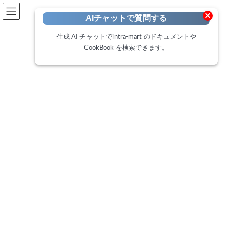
開発者向けポータル
×
AIチャットで質問する
Developer Portal
生成 AI チャットでintra-mart のドキュメントや
CookBook を検索できます。
CookBook
トップページ
Cookbook
マスタメンテナンスアプリケーションで値を変更時にログを出力する方法。
マスタメンテナンスアプリケー
ションで値を変更時にログを出
力する方法。
最
2025年6月2日
2025年6月2日
終
更