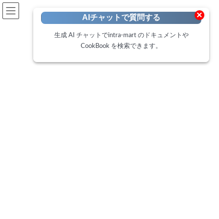
開発者向けポータル
×
AIチャットで質問する
Developer Portal
生成 AI チャットでintra-mart のドキュメントや
CookBook を検索できます。
CookBook
トップページ
Cookbook
Accel Documentsの「コンテンツの一括登録/更新」ジョブを使用した文書の
登録
Accel Documentsの「コンテン
ツの一括登録/更新」ジョブを使
用した文書の登録
最
2025年6月25日
2025年6月25日
終