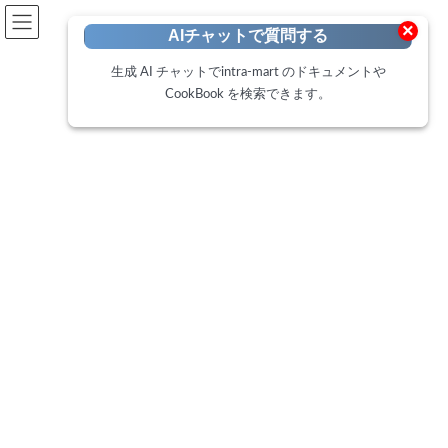
開発者向けポータル
×
AIチャットで質問する
Developer Portal
生成 AI チャットでintra-mart のドキュメントや
CookBook を検索できます。
CookBook
トップページ
Cookbook
スプレッドシートのバインディングデータを別途テーブルに出力する方法
スプレッドシートのバインディ
ングデータを別途テーブルに出
力する方法
最
2018年12月4日
2025年2月19日
終
更
スプレッドシートのJsonデータとバインディングデータは、Forma