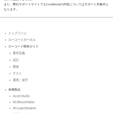
また、弊社サポートサイトでもCookBookの内容についてはサポート対象外と
なります。
トップページ
ローコードポータル
ローコード開発ガイド
要件定義
設計
開発
テスト
運用・保守
各種製品
Accel Studio
IM-BloomMaker
IM-LogicDesigner