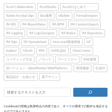
Accel Collaboration
AccelStudio
Accelのはじめて・・・
Adobe Acrobat Sign
Box連携
eBuilder
FormaDesigner
IM-BIS
IM-BloomMaker
IM-BPM
IM-ContentsSearch
IM-Juggling
IM-LogicDesigner
IM-Notice
IM-Repository
IM-Sign
IM-Spreadsheet
intra-mart職場情報
IoT
Kaiden!
OAuth
RPA
SAML認証
ViewCreator
コーディング方法
ノウハウ
ワークフロー
外部連携
旧バージョン（BaseModule/WebPlatform）
環境構築
生成AI
製品紹介・お知らせ
電子サイン
CookBookの情報は執筆時点の内容であり、すべての環境での動作を保証する
ものではありません。