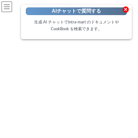
開発者向けポータル
×
AIチャットで質問する
Developer Portal
生成 AI チャットでintra-mart のドキュメントや
CookBook を検索できます。
CookBook
トップページ
Cookbook
【ViewCreator】LogicDesignerと連携してデータ参照の一覧を表示するデータ
参照を作成する方法
【ViewCreator】LogicDesigner
と連携してデータ参照の一覧を
表示するデータ参照を作成する
方法