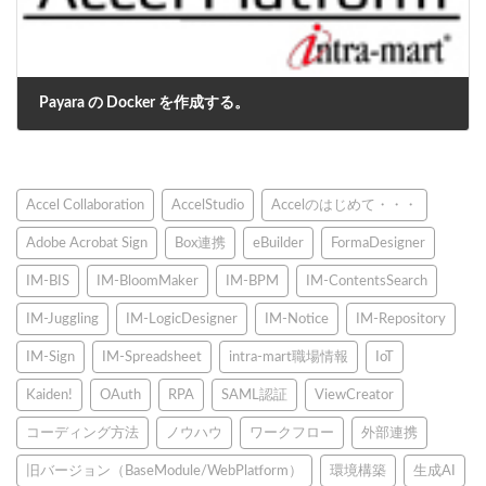
Payara の Docker を作成する。
2018年12月7日
Accel Collaboration
AccelStudio
Accelのはじめて・・・
Adobe Acrobat Sign
Box連携
eBuilder
FormaDesigner
IM-BIS
IM-BloomMaker
IM-BPM
IM-ContentsSearch
IM-Juggling
IM-LogicDesigner
IM-Notice
IM-Repository
IM-Sign
IM-Spreadsheet
intra-mart職場情報
IoT
Kaiden!
OAuth
RPA
SAML認証
ViewCreator
コーディング方法
ノウハウ
ワークフロー
外部連携
旧バージョン（BaseModule/WebPlatform）
環境構築
生成AI