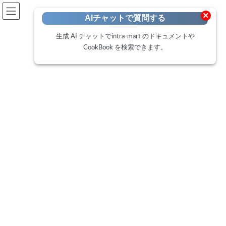
開発者向けポータル
×
AIチャットで質問する
Developer Portal
生成 AI チャットでintra-mart のドキュメントや
CookBook を検索できます。
CookBook
トップページ
Cookbook
画面アイテム「グリッドテーブル」で全行クリアする方法
画面アイテム「グリッドテーブ
ル」で全行クリアする方法
最
2018年12月25日
2025年2月19日
終
更
このCookBookでは、IM-BISの画面アイテムであるグリッドテーブ
新
日
ルで、入力データを全行クリアする方法について紹介します。
時