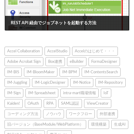
REST API 経由でジョブネットを起動する方法
2018年12月25日
Accel Collaboration
AccelStudio
Accelのはじめて・・・
Adobe Acrobat Sign
Box連携
eBuilder
FormaDesigner
IM-BIS
IM-BloomMaker
IM-BPM
IM-ContentsSearch
IM-Juggling
IM-LogicDesigner
IM-Notice
IM-Repository
IM-Sign
IM-Spreadsheet
intra-mart職場情報
IoT
Kaiden!
OAuth
RPA
SAML認証
ViewCreator
コーディング方法
ノウハウ
ワークフロー
外部連携
旧バージョン（BaseModule/WebPlatform）
環境構築
生成AI