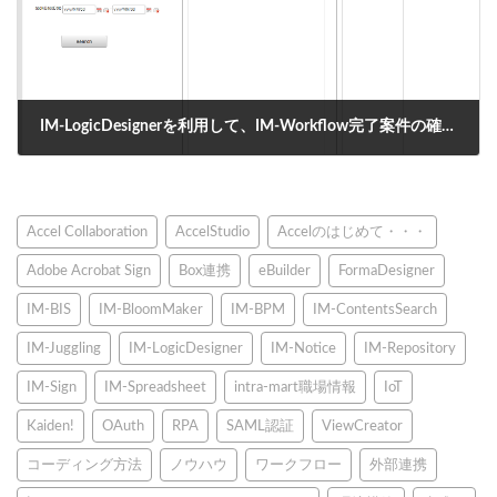
IM-LogicDesignerを利用して、IM-Workflow完了案件の確認対象者を削除する
2018年8月1日
Accel Collaboration
AccelStudio
Accelのはじめて・・・
Adobe Acrobat Sign
Box連携
eBuilder
FormaDesigner
IM-BIS
IM-BloomMaker
IM-BPM
IM-ContentsSearch
IM-Juggling
IM-LogicDesigner
IM-Notice
IM-Repository
IM-Sign
IM-Spreadsheet
intra-mart職場情報
IoT
Kaiden!
OAuth
RPA
SAML認証
ViewCreator
コーディング方法
ノウハウ
ワークフロー
外部連携