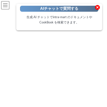
開発者向けポータル
×
AIチャットで質問する
Developer Portal
生成 AI チャットでintra-mart のドキュメントや
CookBook を検索できます。
CookBook
トップページ
Cookbook
IM-LogicDesignerを利用して、IM-Workflowの未処理案件の処理対象者を再展
開する
IM-LogicDesignerを利用して、
IM-Workflowの未処理案件の処
理対象者を再展開する
最
2018年8月1日
2025年2月19日
終