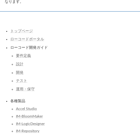
なります。
トップページ
ローコードポータル
ローコード開発ガイド
要件定義
設計
開発
テスト
運用・保守
各種製品
Accel Studio
IM-BloomMaker
IM-LogicDesigner
IM-Repository