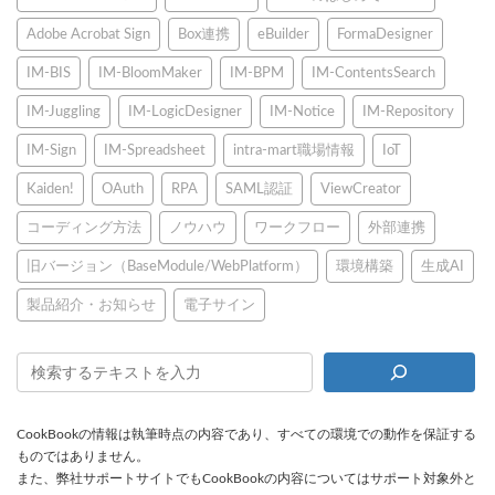
Adobe Acrobat Sign
Box連携
eBuilder
FormaDesigner
IM-BIS
IM-BloomMaker
IM-BPM
IM-ContentsSearch
IM-Juggling
IM-LogicDesigner
IM-Notice
IM-Repository
IM-Sign
IM-Spreadsheet
intra-mart職場情報
IoT
Kaiden!
OAuth
RPA
SAML認証
ViewCreator
コーディング方法
ノウハウ
ワークフロー
外部連携
旧バージョン（BaseModule/WebPlatform）
環境構築
生成AI
製品紹介・お知らせ
電子サイン
CookBookの情報は執筆時点の内容であり、すべての環境での動作を保証する
ものではありません。
また、弊社サポートサイトでもCookBookの内容についてはサポート対象外と