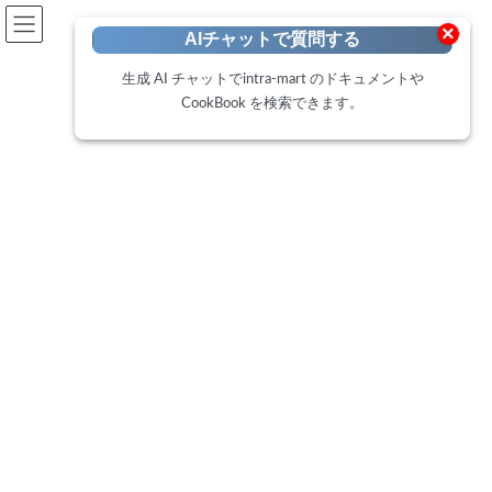
開発者向けポータル
×
AIチャットで質問する
Developer Portal
生成 AI チャットでintra-mart のドキュメントや
CookBook を検索できます。
CookBook
トップページ
Cookbook
共通マスタのアカウント更新を契機に、IMBoxグループに参加させる方法
（IM-LogicDesigner トリガ定義）
共通マスタのアカウント更新を
契機に、IMBoxグループに参加
させる方法（IM-LogicDesigner
トリガ定義）