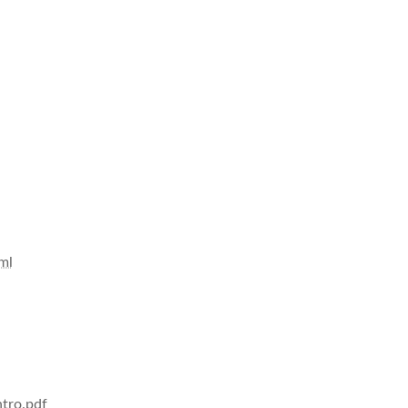
ml
ntro.pdf