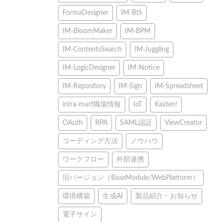
FormaDesigner
IM-BIS
IM-BloomMaker
IM-BPM
IM-ContentsSearch
IM-Juggling
IM-LogicDesigner
IM-Notice
IM-Repository
IM-Sign
IM-Spreadsheet
intra-mart職場情報
IoT
Kaiden!
OAuth
RPA
SAML認証
ViewCreator
コーディング方法
ノウハウ
ワークフロー
外部連携
旧バージョン（BaseModule/WebPlatform）
環境構築
生成AI
製品紹介・お知らせ
電子サイン