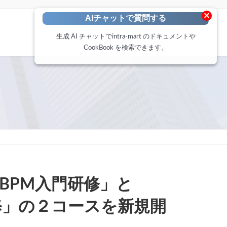
×
AIチャットで質問する
生成 AI チャットでintra-mart のドキュメントや
CookBook を検索できます。
BPM入門研修」と
基礎研修」の２コースを新規開