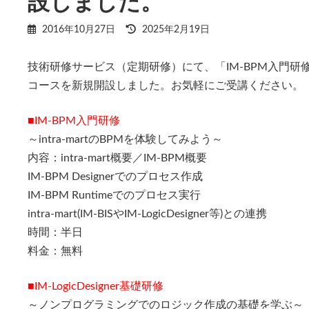
設しました。
最
2016年10月27日
2025年2月19日
終
更
技術研修サービス（定期研修）にて、「IM-BPM入門研修」と「
新
日
コースを新規開設しました。お気軽にご受講ください。
時
:
■IM-BPM入門研修
～intra-martのBPMを体験してみよう～
内容：intra-mart概要／IM-BPM概要
IM-BPM Designerでのプロセス作成
IM-BPM Runtimeでのプロセス実行
intra-mart(IM-BISやIM-LogicDesigner等)との連携
時間：半日
料金：無料
■IM-LogicDesigner基礎研修
～ノンプログラミングでのロジック作成の基礎を学ぶ～