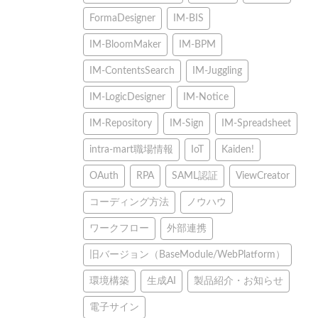
FormaDesigner
IM-BIS
IM-BloomMaker
IM-BPM
IM-ContentsSearch
IM-Juggling
IM-LogicDesigner
IM-Notice
IM-Repository
IM-Sign
IM-Spreadsheet
intra-mart職場情報
IoT
Kaiden!
OAuth
RPA
SAML認証
ViewCreator
コーディング方法
ノウハウ
ワークフロー
外部連携
旧バージョン（BaseModule/WebPlatform）
環境構築
生成AI
製品紹介・お知らせ
電子サイン