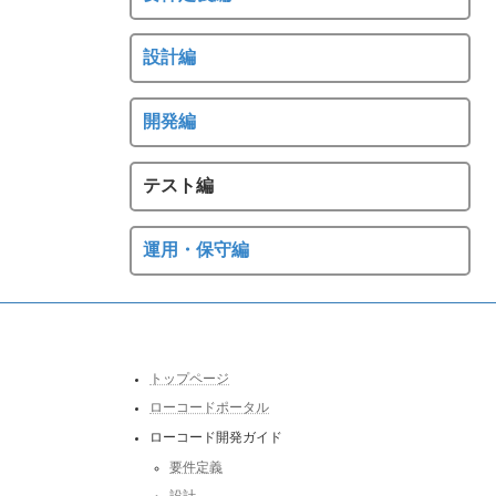
設計編
開発編
テスト編
運用・保守編
トップページ
ローコードポータル
ローコード開発ガイド
要件定義