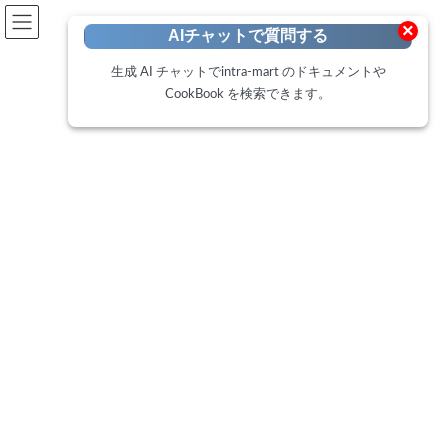
開発者向けポータル
×
AIチャットで質問する
Developer Portal
生成 AI チャットでintra-mart のドキュメントや
CookBook を検索できます。
最新情報
intra-martのドキュメント等の生
成AI検索 intra-mart Tech Adviser
リリース
最
2024年10月22日
2024年10月22日
終
更
intra-martのドキュメントやCookBookなどの開発情報を生成AIを
新
日
利用した検索を行えるチャットボット「intra-mart Tech Adviser」
時
をDeveloper Portal上にリリースいたしました。