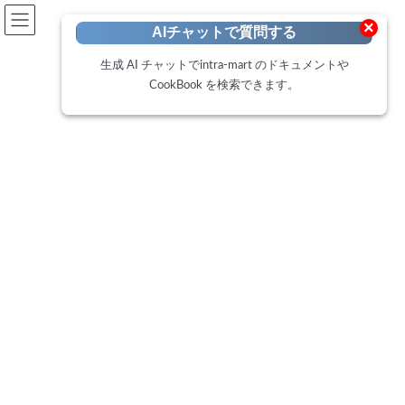
開発者向けポータル
×
AIチャットで質問する
Developer Portal
生成 AI チャットでintra-mart のドキュメントや
CookBook を検索できます。
CookBook
トップページ
Cookbook
IM-BloomMaker 実行画面のURLの一部を入力値に割り当てる方法
IM-BloomMaker 実行画面のURL
の一部を入力値に割り当てる方
法
最
2022年12月7日
2025年2月18日
終
更
IM-BloomMaker のコンテンツ定義をルーティング定義に紐づける