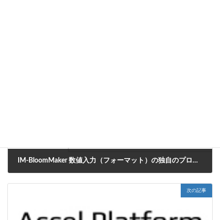
「
IM-BloomMaker ユーザ操作ガイド
」-「
URLから入力値を
設定する
」
CookBook
カテゴリー
IM-BloomMaker
タグ
前の記事
IM-BloomMaker 数値入力（フォーマット）の独自のプロパティの紹介
2022年12月7日
次の記事