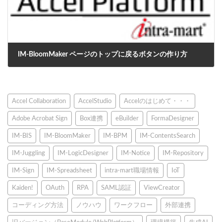
IM-BloomMaker ページのトップに戻るボタンの作り方
2022年12月14日
Accel Collaboration
AccelStudio
Accelのはじめて・・・
Adobe Acrobat Sign
Box連携
eBuilder
FormaDesigner
IM-BIS
IM-BloomMaker
IM-BPM
IM-ContentsSearch
IM-Juggling
IM-LogicDesigner
IM-Notice
IM-Repository
IM-Sign
IM-Spreadsheet
intra-mart職場情報
IoT
Kaiden!
OAuth
RPA
SAML認証
ViewCreator
コーディング方法
ノウハウ
ワークフロー
外部連携