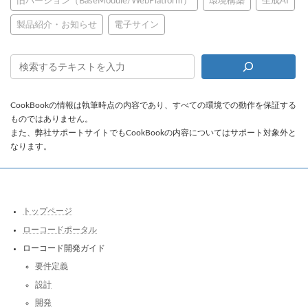
旧バージョン（BaseModule/WebPlatform）
環境構築
生成AI
製品紹介・お知らせ
電子サイン
CookBookの情報は執筆時点の内容であり、すべての環境での動作を保証する
ものではありません。
また、弊社サポートサイトでもCookBookの内容についてはサポート対象外と
なります。
トップページ
ローコードポータル
ローコード開発ガイド
要件定義
設計
開発