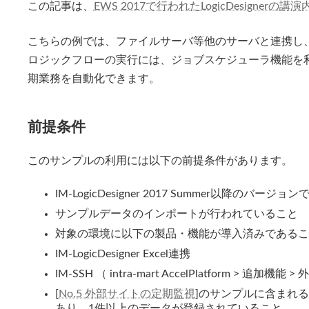
この記事は、
EWS 2017で行われたLogicDesignerの講演
新
日
時
こちらの例では、ファイルサーバ等他のサーバと連携し
:
ロジックフローの実行には、ジョブスケジューラ機能を
期業務を自動化できます。
前提条件
このサンプルの利用には以下の前提条件があります。
IM-LogicDesigner 2017 Summer以降のバージ
サンプルデータのインポートが行われていること
対象の環境に以下の製品・機能が導入済みであるこ
IM-LogicDesigner Excel連携
IM-SSH （ intra-mart AccelPlatform > 追加
[
No.5 外部サイトの定期監視
]のサンプルに含まれ
あり、1件以上のデータが登録されていること