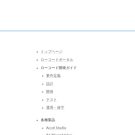
トップページ
ローコードポータル
ローコード開発ガイド
要件定義
設計
開発
テスト
運用・保守
各種製品
Accel Studio
IM-BloomMaker