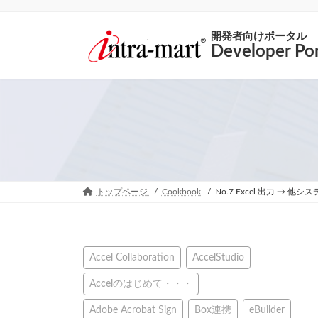
開発者向けポータル
Developer Por
トップページ
Cookbook
No.7 Excel 出力 → 
Accel Collaboration
AccelStudio
Accelのはじめて・・・
Adobe Acrobat Sign
Box連携
eBuilder