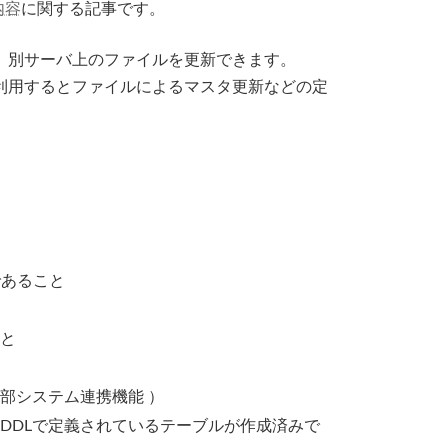
内容
に関する記事です。
、別サーバ上のファイルを更新できます。
利用するとファイルによるマスタ更新などの定
ョンであること
と
機能 > 外部システム連携機能 ）
るDDLで定義されているテーブルが作成済みで