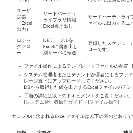
ユーザ
サードパーティ
定義
サードパーティライブ
ライブラリ情報
（Excel
ァイルに出力するユ
Excel書き出し
出力）
ロジッ
DBテーブルを
登録したスケジュール
クフロ
Excelに書き出し
ローです。
ー
別サーバに転送
ファイル操作によるテンプレートファイルの配置 : 
システム管理者またはテナント管理者によるファイ
レージ直下にアップロードしてください。
DBから取得した値を出力するExcelファイルのテ
手順の詳細は以下のドキュメントをご覧ください。
[
システム管理者操作ガイド
] - [
ファイル操作
]
サンプルに含まれるExcelファイルは以下の表のとおりで