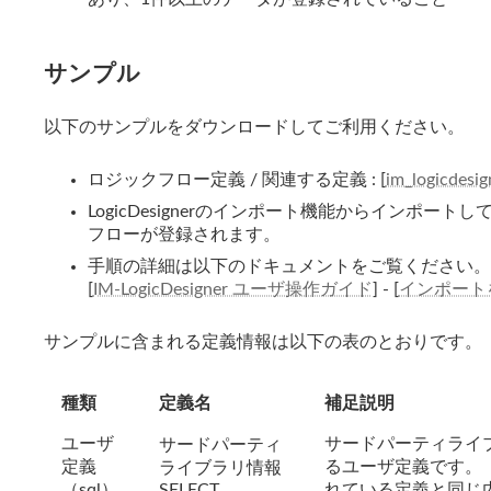
サンプル
以下のサンプルをダウンロードしてご利用ください。
ロジックフロー定義 / 関連する定義 : [
im_logicdesi
LogicDesignerのインポート機能からインポ
フローが登録されます。
手順の詳細は以下のドキュメントをご覧ください。
[
IM-LogicDesigner ユーザ操作ガイド
] - [
インポート
サンプルに含まれる定義情報は以下の表のとおりです。
種類
定義名
補足説明
ユーザ
サードパーティライ
サードパーティ
定義
るユーザ定義です。（
ライブラリ情報
（sql）
SELECT
れている定義と同じ