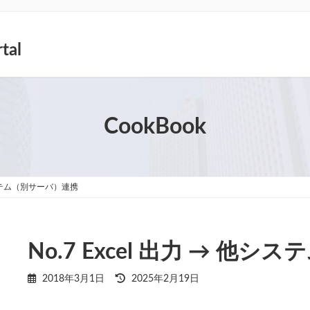
tal
CookBook
他システム（別サーバ）連携
No.7 Excel 出力 → 他
最
2018年3月1日
2025年2月19日
終
更