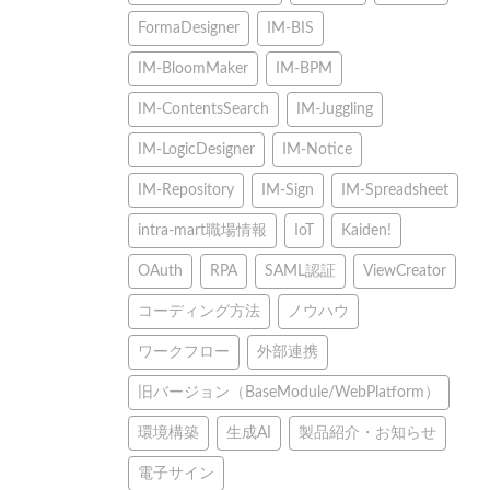
FormaDesigner
IM-BIS
IM-BloomMaker
IM-BPM
IM-ContentsSearch
IM-Juggling
IM-LogicDesigner
IM-Notice
IM-Repository
IM-Sign
IM-Spreadsheet
intra-mart職場情報
IoT
Kaiden!
OAuth
RPA
SAML認証
ViewCreator
コーディング方法
ノウハウ
ワークフロー
外部連携
旧バージョン（BaseModule/WebPlatform）
環境構築
生成AI
製品紹介・お知らせ
電子サイン