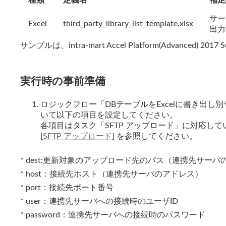
種類
定義名
補足
サー
Excel
third_party_library_list_template.xlsx
出力
サンプルは、intra-mart Accel Platform(Advanced) 
実行時の事前準備
ロジックフロー「DBテーブルをExcelに書き出
いて以下の項目を設定してください。
各項目はタスク「SFTP アップロード」に対応して
[
SFTP アップロード
] を参照してください。
* dest:更新対象のアップロード先のパス（連携先サー
* host：接続先ホスト（連携先サーバのアドレス）
* port：接続先ポート番号
* user：連携先サーバへの接続時のユーザID
* password：連携先サーバへの接続時のパスワード