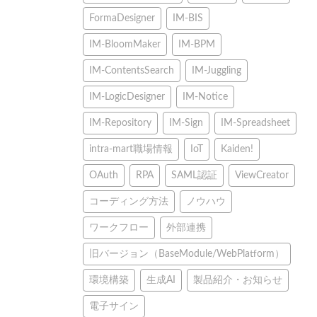
FormaDesigner
IM-BIS
IM-BloomMaker
IM-BPM
IM-ContentsSearch
IM-Juggling
IM-LogicDesigner
IM-Notice
IM-Repository
IM-Sign
IM-Spreadsheet
intra-mart職場情報
IoT
Kaiden!
OAuth
RPA
SAML認証
ViewCreator
コーディング方法
ノウハウ
ワークフロー
外部連携
旧バージョン（BaseModule/WebPlatform）
環境構築
生成AI
製品紹介・お知らせ
電子サイン