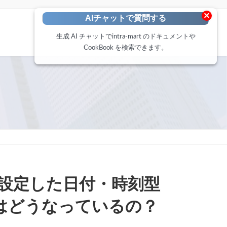
×
AIチャットで質問する
生成 AI チャットでintra-mart のドキュメントや
CookBook を検索できます。
入力に設定した日付・時刻型
はどうなっているの？