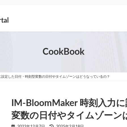
tal
CookBook
 時刻入力に設定した日付・時刻型変数の日付やタイムゾーンはどうなっているの？
IM-BloomMaker 時刻
変数の日付やタイムゾーン
最
2022年12月7日
2025年2月18日