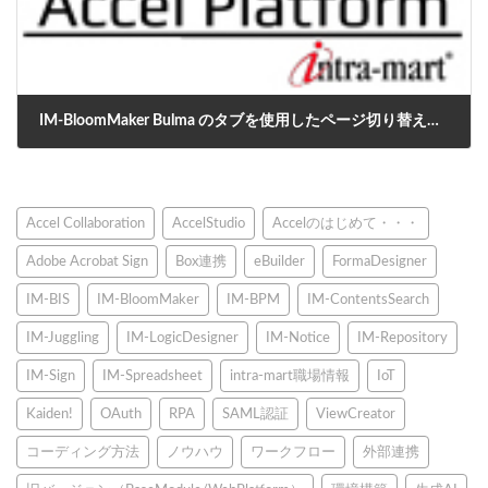
IM-BloomMaker Bulma のタブを使用したページ切り替え処理の作り方
2022年12月2日
Accel Collaboration
AccelStudio
Accelのはじめて・・・
Adobe Acrobat Sign
Box連携
eBuilder
FormaDesigner
IM-BIS
IM-BloomMaker
IM-BPM
IM-ContentsSearch
IM-Juggling
IM-LogicDesigner
IM-Notice
IM-Repository
IM-Sign
IM-Spreadsheet
intra-mart職場情報
IoT
Kaiden!
OAuth
RPA
SAML認証
ViewCreator
コーディング方法
ノウハウ
ワークフロー
外部連携