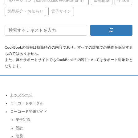
旧バージョン（BaseModule/WebPlatform）
環境構築
生成AI
製品紹介・お知らせ
電子サイン
CookBookの情報は執筆時点の内容であり、すべての環境での動作を保証する
ものではありません。
また、弊社サポートサイトでもCookBookの内容についてはサポート対象外と
なります。
トップページ
ローコードポータル
ローコード開発ガイド
要件定義
設計
開発