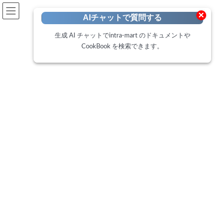
開発者向けポータル
×
AIチャットで質問する
Developer Portal
生成 AI チャットでintra-mart のドキュメントや
CookBook を検索できます。
CookBook
トップページ
Cookbook
IM-BloomMaker 時刻入力のisErrorプロパティを利用して最大値・最小値を分
かりやすくする方法
IM-BloomMaker 時刻入力の
isErrorプロパティを利用して最
大値・最小値を分かりやすくす
る方法