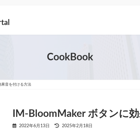
tal
CookBook
ンに効果音を付ける方法
IM-BloomMaker ボタ
最
2022年6月13日
2025年2月18日
終
更