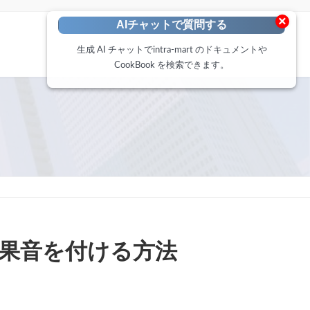
×
AIチャットで質問する
生成 AI チャットでintra-mart のドキュメントや
CookBook を検索できます。
ンに効果音を付ける方法