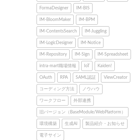
FormaDesigner
IM-BIS
IM-BloomMaker
IM-BPM
IM-ContentsSearch
IM-Juggling
IM-LogicDesigner
IM-Notice
IM-Repository
IM-Sign
IM-Spreadsheet
intra-mart職場情報
IoT
Kaiden!
OAuth
RPA
SAML認証
ViewCreator
コーディング方法
ノウハウ
ワークフロー
外部連携
旧バージョン（BaseModule/WebPlatform）
環境構築
生成AI
製品紹介・お知らせ
電子サイン