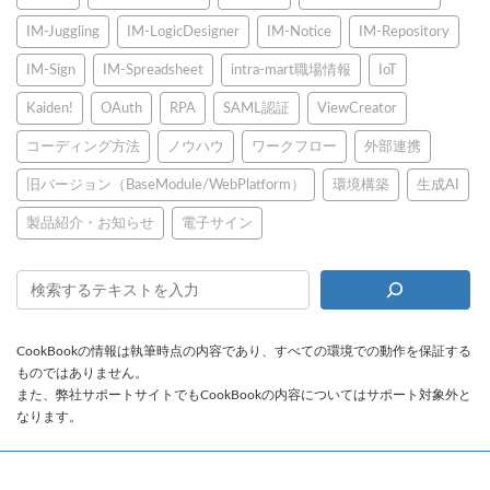
IM-Juggling
IM-LogicDesigner
IM-Notice
IM-Repository
IM-Sign
IM-Spreadsheet
intra-mart職場情報
IoT
Kaiden!
OAuth
RPA
SAML認証
ViewCreator
コーディング方法
ノウハウ
ワークフロー
外部連携
旧バージョン（BaseModule/WebPlatform）
環境構築
生成AI
製品紹介・お知らせ
電子サイン
CookBookの情報は執筆時点の内容であり、すべての環境での動作を保証する
ものではありません。
また、弊社サポートサイトでもCookBookの内容についてはサポート対象外と
なります。