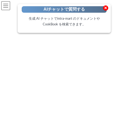
開発者向けポータル
×
AIチャットで質問する
Developer Portal
生成 AI チャットでintra-mart のドキュメントや
CookBook を検索できます。
CookBook
トップページ
Cookbook
IM-BloomMakerでテーブルに行追加・行削除を行う方法
IM-BloomMakerでテーブルに行
追加・行削除を行う方法
最
2021年12月21日
2025年2月18日
終
更
このCookBookでは、 IM-BloomMaker でテーブルに行追加・行削
新
日
除を行う方法をご紹介します。カスタムスクリプトを利用して配
時