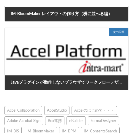
IM-BloomMaker レイアウトの作り方（横に並べる編）
2021年12月21日
次の記事
Javaプラグインが動作しないブラウザでワークフローデザイナを起動する方法
2022年1月14日
Accel Collaboration
AccelStudio
Accelのはじめて・・・
Adobe Acrobat Sign
Box連携
eBuilder
FormaDesigner
IM-BIS
IM-BloomMaker
IM-BPM
IM-ContentsSearch