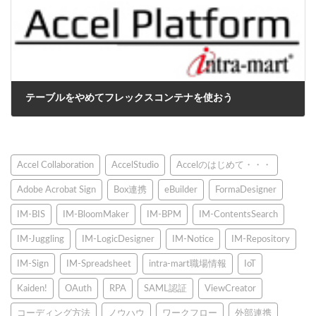
テーブルをやめてフレックスコンテナを使おう
2023年10月20日
Accel Collaboration
AccelStudio
Accelのはじめて・・・
Adobe Acrobat Sign
Box連携
eBuilder
FormaDesigner
IM-BIS
IM-BloomMaker
IM-BPM
IM-ContentsSearch
IM-Juggling
IM-LogicDesigner
IM-Notice
IM-Repository
IM-Sign
IM-Spreadsheet
intra-mart職場情報
IoT
Kaiden!
OAuth
RPA
SAML認証
ViewCreator
コーディング方法
ノウハウ
ワークフロー
外部連携