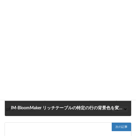
アップロードや、ファイルの操作をノンコーディングで実現でき
ます。
ぜひお試しください。
CookBook
カテゴリー
Box連携
、
IM-LogicDesigner
タグ
前の記事
IM-BloomMaker リッチテーブルの特定の行の背景色を変更する方法
2023年10月13日
次の記事