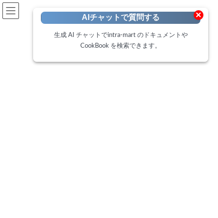
開発者向けポータル
×
AIチャットで質問する
Developer Portal
生成 AI チャットでintra-mart のドキュメントや
CookBook を検索できます。
CookBook
トップページ
Cookbook
IM-LogicDesignerでBoxにファイルをアップロードし、メタデータや共有リン
クを作成する方法
IM-LogicDesignerでBoxにファイ
ルをアップロードし、メタデー
タや共有リンクを作成する方法
最
2023年10月16日
2025年2月18日
終