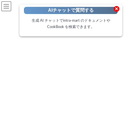
開発者向けポータル
×
AIチャットで質問する
Developer Portal
生成 AI チャットでintra-mart のドキュメントや
CookBook を検索できます。
CookBook
トップページ
Cookbook
IM-BloomMaker 排他制御エレメントの使い方
IM-BloomMaker 排他制御エレメ
ントの使い方
最
2022年6月1日
2025年2月18日
終
更
このCookBookでは、2021 Winterでリリースした共通エレメント
新
日
「排他制御」の利用方法について紹介します。
時