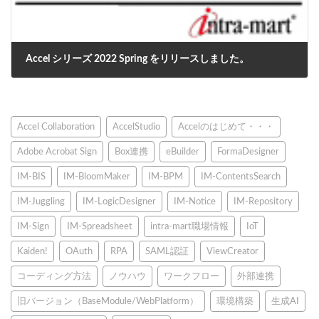
Accel シリーズ 2022 Spring をリリースしました。
2022年6月9日
Accel Collaboration
AccelStudio
Accelのはじめて・・・
Adobe Acrobat Sign
Box連携
eBuilder
FormaDesigner
IM-BIS
IM-BloomMaker
IM-BPM
IM-ContentsSearch
IM-Juggling
IM-LogicDesigner
IM-Notice
IM-Repository
IM-Sign
IM-Spreadsheet
intra-mart職場情報
IoT
Kaiden!
OAuth
RPA
SAML認証
ViewCreator
コーディング方法
ノウハウ
ワークフロー
外部連携
旧バージョン（BaseModule/WebPlatform）
環境構築
生成AI