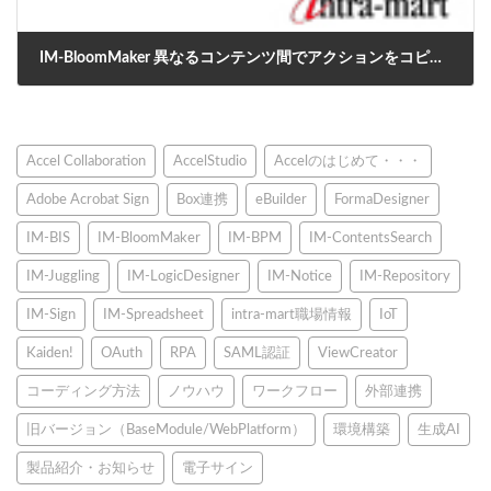
IM-BloomMaker 異なるコンテンツ間でアクションをコピーする方法
2021年12月15日
Accel Collaboration
AccelStudio
Accelのはじめて・・・
Adobe Acrobat Sign
Box連携
eBuilder
FormaDesigner
IM-BIS
IM-BloomMaker
IM-BPM
IM-ContentsSearch
IM-Juggling
IM-LogicDesigner
IM-Notice
IM-Repository
IM-Sign
IM-Spreadsheet
intra-mart職場情報
IoT
Kaiden!
OAuth
RPA
SAML認証
ViewCreator
コーディング方法
ノウハウ
ワークフロー
外部連携
旧バージョン（BaseModule/WebPlatform）
環境構築
生成AI
製品紹介・お知らせ
電子サイン