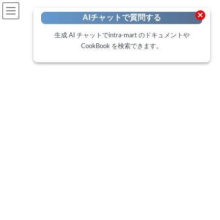
開発者向けポータル
×
AIチャットで質問する
Developer Portal
生成 AI チャットでintra-mart のドキュメントや
CookBook を検索できます。
CookBook
トップページ
Cookbook
IM-BloomMaker imui の「ボタン」エレメントの背景色を css エディタで適用
する方法
IM-BloomMaker imui の「ボタ
ン」エレメントの背景色を css
エディタで適用する方法
最
2021年11月30日
2025年2月18日
終