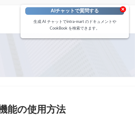
×
AIチャットで質問する
生成 AI チャットでintra-mart のドキュメントや
CookBook を検索できます。
書出力機能の使用方法