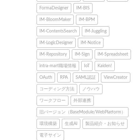
FormaDesigner
IM-BIS
IM-BloomMaker
IM-BPM
IM-ContentsSearch
IM-Juggling
IM-LogicDesigner
IM-Notice
IM-Repository
IM-Sign
IM-Spreadsheet
intra-mart職場情報
IoT
Kaiden!
OAuth
RPA
SAML認証
ViewCreator
コーディング方法
ノウハウ
ワークフロー
外部連携
旧バージョン（BaseModule/WebPlatform）
環境構築
生成AI
製品紹介・お知らせ
電子サイン