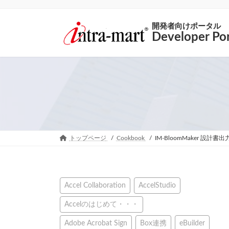
開発者向けポータル
Developer Por
トップページ
Cookbook
IM-BloomMaker 設計
Accel Collaboration
AccelStudio
Accelのはじめて・・・
Adobe Acrobat Sign
Box連携
eBuilder