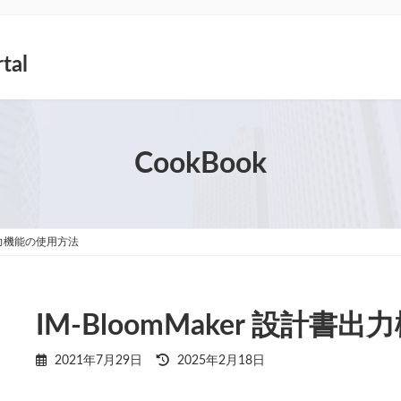
tal
CookBook
書出力機能の使用方法
IM-BloomMaker 設計
最
2021年7月29日
2025年2月18日
終
更