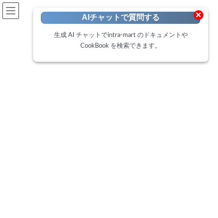
開発者向けポータル
×
AIチャットで質問する
Developer Portal
生成 AI チャットでintra-mart のドキュメントや
CookBook を検索できます。
CookBook
トップページ
Cookbook
IM-BloomMaker スプレッドシートのシート全体を DB に保存する
IM-BloomMaker スプレッドシー
トのシート全体を DB に保存す
る
最
2021年1月13日
2025年2月19日
終
更
この CookBook では intra-mart Accel Platform 2020 Winter から利