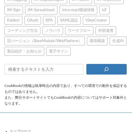
IM-Sign
IM-Spreadsheet
intra-mart職場情報
IoT
Kaiden!
OAuth
RPA
SAML認証
ViewCreator
コーディング方法
ノウハウ
ワークフロー
外部連携
旧バージョン（BaseModule/WebPlatform）
環境構築
生成AI
製品紹介・お知らせ
電子サイン
CookBookの情報は執筆時点の内容であり、すべての環境での動作を保証する
ものではありません。
また、弊社サポートサイトでもCookBookの内容についてはサポート対象外と
なります。
トップページ