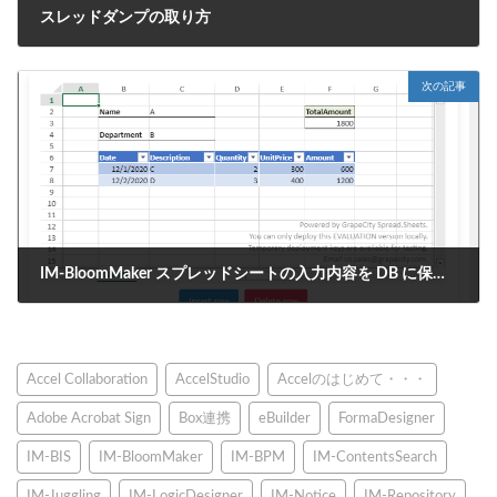
スレッドダンプの取り方
2021年1月6日
次の記事
IM-BloomMaker スプレッドシートの入力内容を DB に保存する
2021年1月13日
Accel Collaboration
AccelStudio
Accelのはじめて・・・
Adobe Acrobat Sign
Box連携
eBuilder
FormaDesigner
IM-BIS
IM-BloomMaker
IM-BPM
IM-ContentsSearch
IM-Juggling
IM-LogicDesigner
IM-Notice
IM-Repository