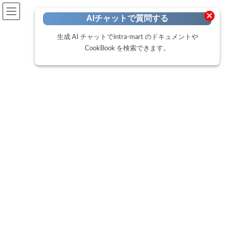
開発者向けポータル
×
AIチャットで質問する
Developer Portal
生成 AI チャットでintra-mart のドキュメントや
CookBook を検索できます。
CookBook
トップページ
Cookbook
IM-BloomMaker フォーム部品(Bulma)を使用したバリデーション処理の作成
IM-BloomMaker フォーム部品
(Bulma)を使用したバリデーショ
ン処理の作成
最
2020年8月4日
2025年2月19日
終
更
このCookBookでは、intra-mart Accel Platform 2020 Summer から