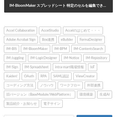
IM-BloomMaker スプレッドシート 特定のセルを編集できないようにするには？
2020年12月8日
Accel Collaboration
AccelStudio
Accelのはじめて・・・
Adobe Acrobat Sign
Box連携
eBuilder
FormaDesigner
IM-BIS
IM-BloomMaker
IM-BPM
IM-ContentsSearch
IM-Juggling
IM-LogicDesigner
IM-Notice
IM-Repository
IM-Sign
IM-Spreadsheet
intra-mart職場情報
IoT
Kaiden!
OAuth
RPA
SAML認証
ViewCreator
コーディング方法
ノウハウ
ワークフロー
外部連携
旧バージョン（BaseModule/WebPlatform）
環境構築
生成AI
製品紹介・お知らせ
電子サイン