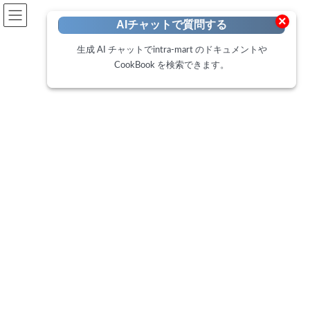
開発者向けポータル
×
AIチャットで質問する
Developer Portal
生成 AI チャットでintra-mart のドキュメントや
CookBook を検索できます。
CookBook
トップページ
Cookbook
IM-BloomMaker リッチテーブルの行の詳細画面を別タブで開く方法
IM-BloomMaker リッチテーブル
の行の詳細画面を別タブで開く
方法
最
2020年12月7日
2025年2月19日
終
更
このCookBookでは、リッチテーブルの行をクリックした時に別タ