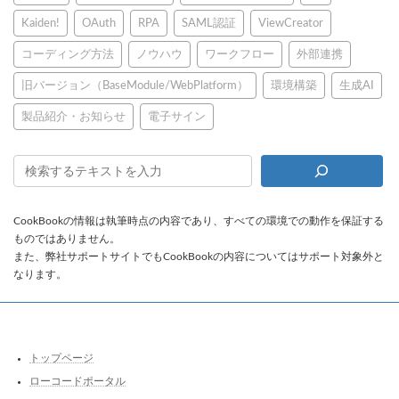
Kaiden!
OAuth
RPA
SAML認証
ViewCreator
コーディング方法
ノウハウ
ワークフロー
外部連携
旧バージョン（BaseModule/WebPlatform）
環境構築
生成AI
製品紹介・お知らせ
電子サイン
CookBookの情報は執筆時点の内容であり、すべての環境での動作を保証する
ものではありません。
また、弊社サポートサイトでもCookBookの内容についてはサポート対象外と
なります。
トップページ
ローコードポータル