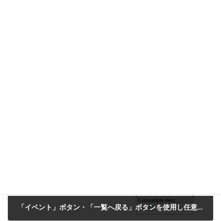
My検索条件は、この記事で紹介するサンプル例以外にも様々な活
用法が考えられます。
また、サンプル例を組み合わせることにより更に条件を絞ったブ
ックマークでアプリケーションを管理することが出来ます。
「My検索条件」機能を是非ご活用ください。
CookBook
カテゴリー
ワークフロー
タグ
前の記事
「イベント」ボタン・「一覧へ戻る」ボタンを使用し任意の遷移先を設定する