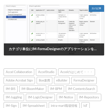
2019年8月2日
次の記事
カテゴリ単位にIM-FormaDesignerのアプリケーションを管理する方法
2019年8月2日
Accel Collaboration
AccelStudio
Accelのはじめて・・・
Adobe Acrobat Sign
Box連携
eBuilder
FormaDesigner
IM-BIS
IM-BloomMaker
IM-BPM
IM-ContentsSearch
IM-Juggling
IM-LogicDesigner
IM-Notice
IM-Repository
IM-Sign
IM-Spreadsheet
intra-mart職場情報
IoT