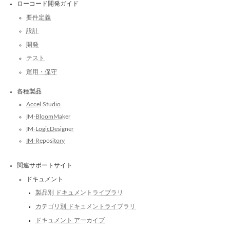
ローコード開発ガイド
要件定義
設計
開発
テスト
運用・保守
各種製品
Accel Studio
IM-BloomMaker
IM-LogicDesigner
IM-Repository
関連サポートサイト
ドキュメント
製品別 ドキュメントライブラリ
カテゴリ別 ドキュメントライブラリ
ドキュメント アーカイブ