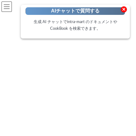
開発者向けポータル
×
AIチャットで質問する
Developer Portal
生成 AI チャットでintra-mart のドキュメントや
CookBook を検索できます。
CookBook
トップページ
Cookbook
案件一覧「My検索条件」の活用例
案件一覧「My検索条件」の活用
例
最
2019年8月2日
2025年2月19日
終
更
このCookbookでは、intra-mart Accel Platform 2019 Springから利
新
日
用可能な、案件一覧画面にある「My検索条件」機能を活用し、任
時
意の条件別にブックマークを作成する活用例を紹介します。
: