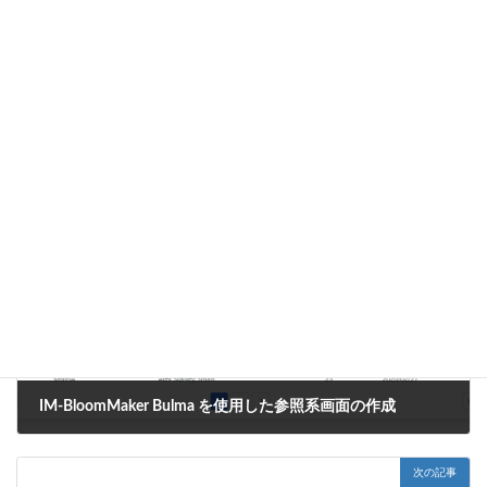
上記の例では、%{X-Forwarded-For}i を埋め込むことで、X-
Forwarded-For ヘッダーの値を access.log に出力しています。
このように、http.xml を編集することで、access.log に接続元の情
報を出力することができます。
是非ご活用ください。
CookBook
カテゴリー
前の記事
IM-BloomMaker Bulma を使用した参照系画面の作成
2020年8月18日
次の記事