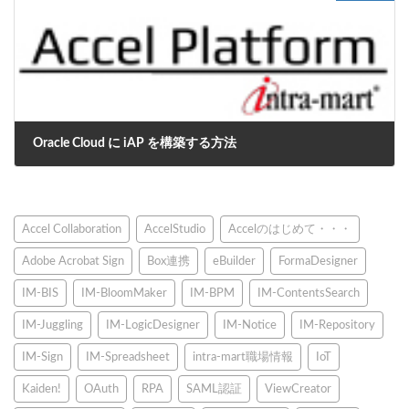
Oracle Cloud に iAP を構築する方法
2020年8月18日
Accel Collaboration
AccelStudio
Accelのはじめて・・・
Adobe Acrobat Sign
Box連携
eBuilder
FormaDesigner
IM-BIS
IM-BloomMaker
IM-BPM
IM-ContentsSearch
IM-Juggling
IM-LogicDesigner
IM-Notice
IM-Repository
IM-Sign
IM-Spreadsheet
intra-mart職場情報
IoT
Kaiden!
OAuth
RPA
SAML認証
ViewCreator