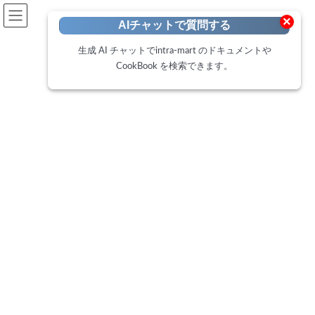
開発者向けポータル
×
AIチャットで質問する
Developer Portal
生成 AI チャットでintra-mart のドキュメントや
CookBook を検索できます。
CookBook
トップページ
Cookbook
intra-mart WebPlatform の access.log に X-Forwarded-For を出力する方法。
intra-mart WebPlatform の
access.log に X-Forwarded-For を
出力する方法。
最
2020年8月18日
2025年2月18日
終
更
この CookBook では、intra-mart WebPlatform の access.log に X-