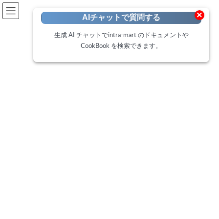
開発者向けポータル
×
AIチャットで質問する
Developer Portal
生成 AI チャットでintra-mart のドキュメントや
CookBook を検索できます。
CookBook
トップページ
Cookbook
IM-BISで作成したコンテンツ画面の内容をIM-PDF DesignerでPDFとして出力
する方法
IM-BISで作成したコンテンツ画
面の内容をIM-PDF Designerで
PDFとして出力する方法
最
2018年7月31日
2025年2月19日
終