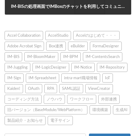
IM-BISの処理画面でIMBoxのチャットを利用してコミュニケーションする方法
2018年7月31日
Accel Collaboration
AccelStudio
Accelのはじめて・・・
Adobe Acrobat Sign
Box連携
eBuilder
FormaDesigner
IM-BIS
IM-BloomMaker
IM-BPM
IM-ContentsSearch
IM-Juggling
IM-LogicDesigner
IM-Notice
IM-Repository
IM-Sign
IM-Spreadsheet
intra-mart職場情報
IoT
Kaiden!
OAuth
RPA
SAML認証
ViewCreator
コーディング方法
ノウハウ
ワークフロー
外部連携
旧バージョン（BaseModule/WebPlatform）
環境構築
生成AI
製品紹介・お知らせ
電子サイン