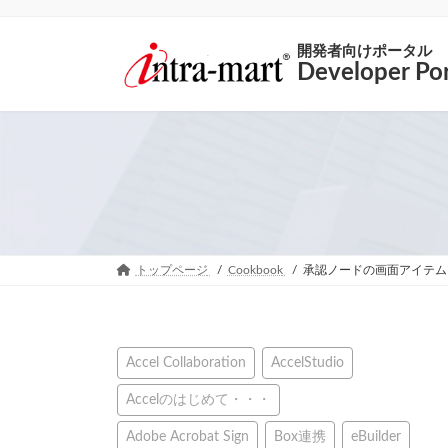
開発者向けポータル
Developer Por
トップページ
Cookbook
承認ノードの画面アイテム
Accel Collaboration
AccelStudio
Accelのはじめて・・・
Adobe Acrobat Sign
Box連携
eBuilder