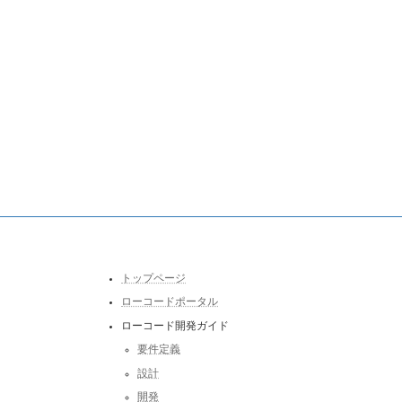
トップページ
ローコードポータル
ローコード開発ガイド
要件定義
設計
開発