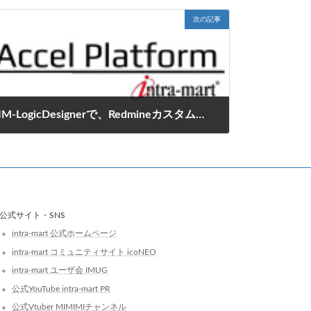
次の記事
IM-LogicDesignerで、Redmineカスタムクエリのチケット一覧を取得する方法
2017年3月6日
公式サイト・SNS
intra-mart 公式ホームページ
intra-mart コミュニティサイト icoNEO
intra-mart ユーザ会 IMUG
公式YouTube intra-mart PR
公式Vtuber MIMIMIチャンネル