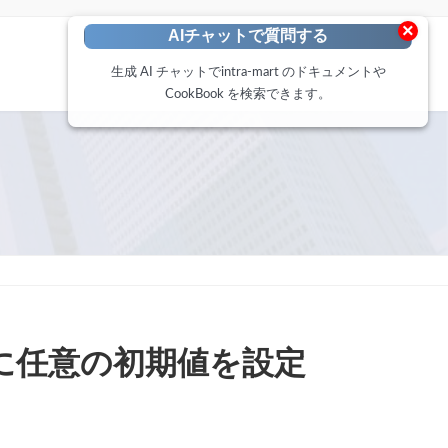
×
AIチャットで質問する
生成 AI チャットでintra-mart のドキュメントや
CookBook を検索できます。
に任意の初期値を設定