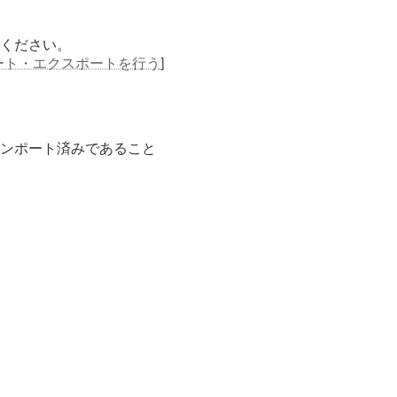
ください。
ート・エクスポートを行う
]
ンポート済みであること
。
。