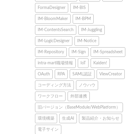
FormaDesigner
IM-BIS
IM-BloomMaker
IM-BPM
IM-ContentsSearch
IM-Juggling
IM-LogicDesigner
IM-Notice
IM-Repository
IM-Sign
IM-Spreadsheet
intra-mart職場情報
IoT
Kaiden!
OAuth
RPA
SAML認証
ViewCreator
コーディング方法
ノウハウ
ワークフロー
外部連携
旧バージョン（BaseModule/WebPlatform）
環境構築
生成AI
製品紹介・お知らせ
電子サイン