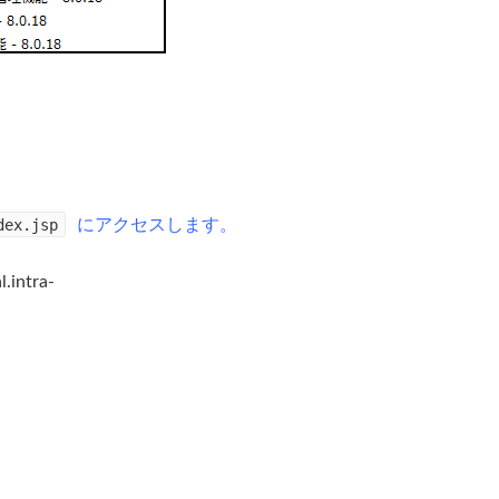
dex.jsp
にアクセスします。
.intra-
。