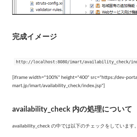
完成イメージ
http://localhost:8080/imart/availability_check/in
[iframe width="100%" height="400" src="https://dev-portal
mart.jp/imart/availability_check/index.jsp"]
availability_check 内の処理について
availability_check の中では以下のチェックをしています