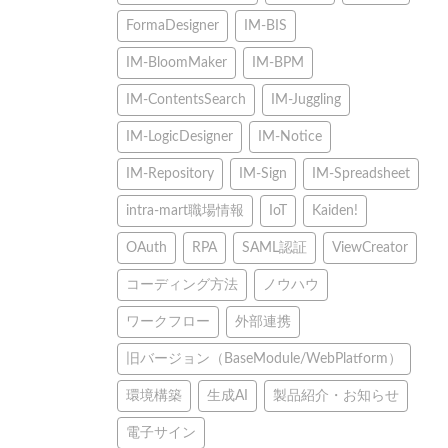
FormaDesigner
IM-BIS
IM-BloomMaker
IM-BPM
IM-ContentsSearch
IM-Juggling
IM-LogicDesigner
IM-Notice
IM-Repository
IM-Sign
IM-Spreadsheet
intra-mart職場情報
IoT
Kaiden!
OAuth
RPA
SAML認証
ViewCreator
コーディング方法
ノウハウ
ワークフロー
外部連携
旧バージョン（BaseModule/WebPlatform）
環境構築
生成AI
製品紹介・お知らせ
電子サイン