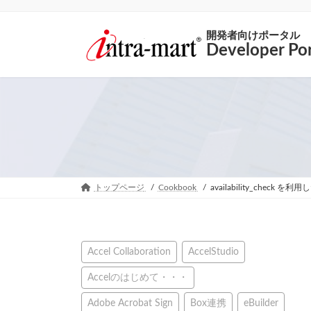
開発者向けポータル
Developer Por
トップページ
Cookbook
availability_chec
Accel Collaboration
AccelStudio
Accelのはじめて・・・
Adobe Acrobat Sign
Box連携
eBuilder